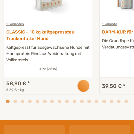
2 Varianten
1 Variante
CLASSIC – 10 kg kaltgepresstes
DARM-KUR für H
Trockenfutter Hund
Die Grundlage fü
Verdauungssys
Kaltgepresst für ausgewachsene Hunde mit
Monoprotein Rind aus Weidehaltung mit
Vollkornreis
4.92 (3516)
58,90 €
*
39,50 €
*
5,89 € / kg
ANGEBOT
NEU Prä-& Postbiot