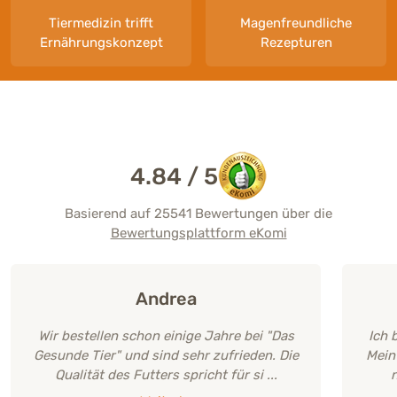
Tiermedizin trifft
Magenfreundliche
Ernährungskonzept
Rezepturen
CATLICIOUS GOURMET - Herz mit
EQUI MAGENSCHILD - 2 kg
DARM-KUR für
EQUI DARM-K
Minze - 6 x Glas à 200 g
Ergänzungsfuttermittel Pferd
Die Grundlage fü
Zur Unterstützu
4.84 / 5
Verdauungssys
Premium-Feuchtfutter mit Herz und
Zur Unterstützung der Magenfunktion
Katzenminze
5.00 (4)
Basierend auf 25541 Bewertungen über die
4.84 (76)
Bewertungsplattform eKomi
109,90 €
*
246,50 €
*
54,95 € / kg
82,17 € / kg
Andrea
23,90 €
*
60,90 €
*
19,92 € / kg
Wir bestellen schon einige Jahre bei "Das
Ich 
Gesunde Tier" und sind sehr zufrieden. Die
Mein
Qualität des Futters spricht für si ...
n