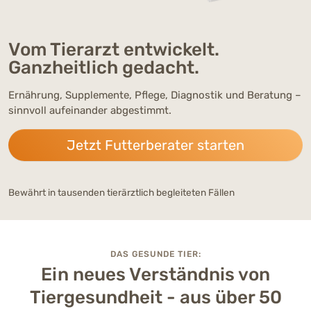
Vom Tierarzt entwickelt.
Tschüss Bonusprogramm,
Die DGT ACADEMY
Ganzheitliche Tiermedizin mit
Ganzheitlich gedacht.
hallo DGT Care Club!
Herz
Deine Lernplattform für ganzheitliche Tiergesundheit!
Ernährung, Supplemente, Pflege, Diagnostik und Beratung –
Sammle Care-Punkte, freu Dich auf neue Vorteile und
Deine Online-Beratung mit kompetenten Tierärzten und
Mehr erfahren
sinnvoll aufeinander abgestimmt.
entdecke zwei neue Highlights: Freunde werben und Deinen
Ernährungsexperten.
persönlichen Care Status.
Jetzt Futterberater starten
Jetzt Termin buchen
Care Club entdecken
Bewährt in tausenden tierärztlich begleiteten Fällen
DAS GESUNDE TIER:
Ein neues Verständnis von
Tiergesundheit - aus über 50