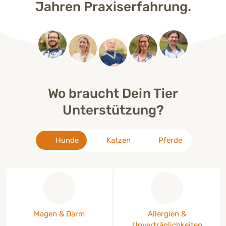
Jahren Praxiserfahrung.
Wo braucht Dein Tier
Unterstützung?
Hunde
Katzen
Pferde
Produkte für Hunde zur Unterstützung von:
Produkte für Hunde z
Magen & Darm
Allergien &
Unverträglichkeiten