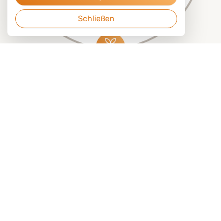
Schließen
ERDE
Das Zentrum der Gesundheit: Magen
und Darm im Fokus.
Die Erde steht im Zentrum des 5-E™
Ernährungskonzepts. Sie repräsentiert die
Verdauungsorgane, insbesondere Magen und
Darm – denn hier beginnt die Gesundheit. Eine
funktionierende Verdauung bildet die Basis für
Nährstoffaufnahme, Immunkraft und innere
Balance.