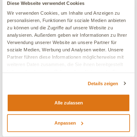
Diese Webseite verwendet Cookies
Wir verwenden Cookies, um Inhalte und Anzeigen zu
personalisieren, Funktionen für soziale Medien anbieten
zu können und die Zugriffe auf unsere Website zu
analysieren. Außerdem geben wir Informationen zu Ihrer
Verwendung unserer Website an unsere Partner für
soziale Medien, Werbung und Analysen weiter. Unsere
Partner führen diese Informationen möglicherweise mit
weiteren Daten zusammen, die Sie ihnen bereitgestellt
haben oder die sie im Rahmen Ihrer Nutzung der Dienste
gesammelt haben.
Details zeigen
RATGEBER WELPEN
Alle zulassen
Sicher durch den Alltag: So bringst Du
Deinem Welpen die wichtigsten
Anpassen
Kommandos bei.