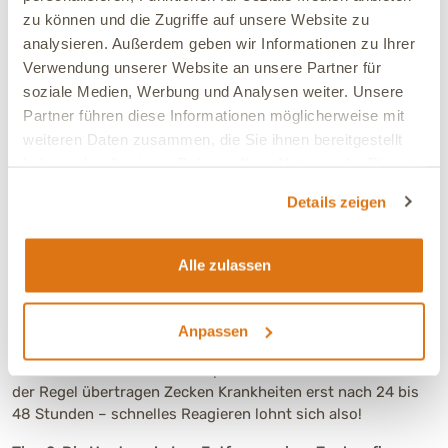
solltest Du bei der Wahl des Präparats für Deinen Welpen
zu können und die Zugriffe auf unsere Website zu
berücksichtigen.
analysieren. Außerdem geben wir Informationen zu Ihrer
Verwendung unserer Website an unsere Partner für
soziale Medien, Werbung und Analysen weiter. Unsere
Partner führen diese Informationen möglicherweise mit
Wie schütze ich meinen Hund am
weiteren Daten zusammen, die Sie ihnen bereitgestellt
besten vor Zecken?
haben oder die sie im Rahmen Ihrer Nutzung der Dienste
gesammelt haben.
Tipp 1: Den Hundwelpen gründlich absuchen
Details zeigen
Du solltest Deinen Welpen nach jedem Spaziergang und
Aufenthalt im Grünen sorgfältig nach Zecken absuchen. Hat
sich dennoch mal ein Blutsauger festgebissen, entferne ihn
Alle zulassen
so bald wie möglich. Das gelingt am besten, indem Du den
Übeltäter mit einer speziellen Zeckenzange oder -karte
vorsichtig aus der Haut ziehst, ohne ihn zu quetschen.
Anpassen
Achte darauf, die Zeckenzange direkt an der Hundehaut
anzusetzen, um auch den Kopf der Zecke zu entfernen. In
der Regel übertragen Zecken Krankheiten erst nach 24 bis
48 Stunden – schnelles Reagieren lohnt sich also!