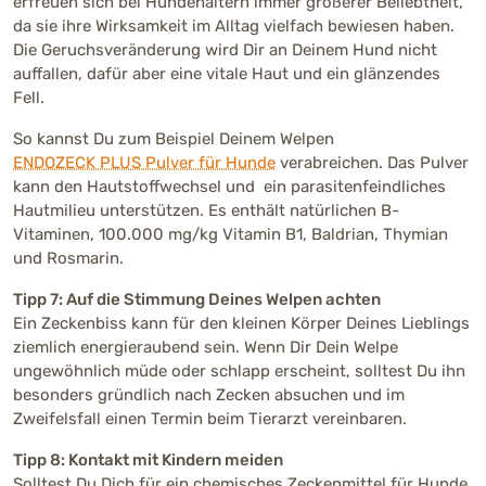
erfreuen sich bei Hundehaltern immer größerer Beliebtheit,
da sie ihre Wirksamkeit im Alltag vielfach bewiesen haben.
Die Geruchsveränderung wird Dir an Deinem Hund nicht
auffallen, dafür aber eine vitale Haut und ein glänzendes
Fell.
So kannst Du zum Beispiel Deinem Welpen
ENDOZECK PLUS Pulver für Hunde
verabreichen. Das Pulver
kann den Hautstoffwechsel und ein parasitenfeindliches
Hautmilieu unterstützen. Es enthält natürlichen B-
Vitaminen, 100.000 mg/kg Vitamin B1, Baldrian, Thymian
und Rosmarin.
Tipp 7: Auf die Stimmung Deines Welpen achten
Ein Zeckenbiss kann für den kleinen Körper Deines Lieblings
ziemlich energieraubend sein. Wenn Dir Dein Welpe
ungewöhnlich müde oder schlapp erscheint, solltest Du ihn
besonders gründlich nach Zecken absuchen und im
Zweifelsfall einen Termin beim Tierarzt vereinbaren.
Tipp 8: Kontakt mit Kindern meiden
Solltest Du Dich für ein chemisches Zeckenmittel für Hunde