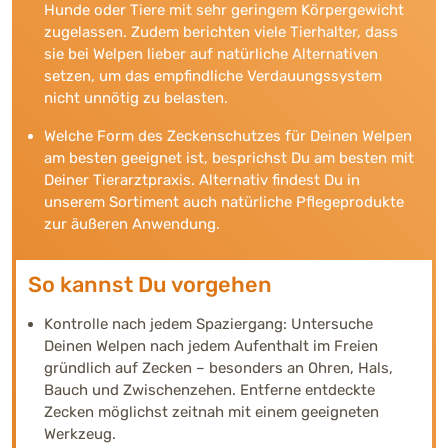
Hunde oder Tiere mit sehr geringem Körpergewicht
zugelassen. Zudem berichten viele Tierhalter, dass
sie bei Welpen lieber auf natürliche Alternativen
setzen, um das empfindliche Verdauungssystem
nicht unnötig zu belasten.
Welche Form des Zeckenschutzes für Deinen Welpen
am besten geeignet ist, besprichst Du am besten mit
Deiner Tierarztpraxis. Alternativ findest Du in
unserem Sortiment auch natürliche Pflegeprodukte
zur äußeren Anwendung.
So kannst Du vorgehen
Kontrolle nach jedem Spaziergang: Untersuche
Deinen Welpen nach jedem Aufenthalt im Freien
gründlich auf Zecken – besonders an Ohren, Hals,
Bauch und Zwischenzehen. Entferne entdeckte
Zecken möglichst zeitnah mit einem geeigneten
Werkzeug.