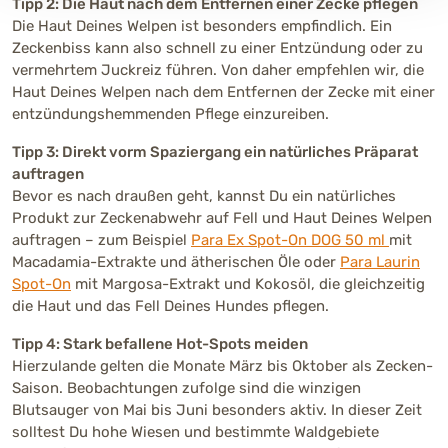
Tipp 2: Die Haut nach dem Entfernen einer Zecke pflegen
Die Haut Deines Welpen ist besonders empfindlich. Ein
Zeckenbiss kann also schnell zu einer Entzündung oder zu
vermehrtem Juckreiz führen. Von daher empfehlen wir, die
Haut Deines Welpen nach dem Entfernen der Zecke mit einer
entzündungshemmenden Pflege einzureiben.
Tipp 3: Direkt vorm Spaziergang ein natürliches Präparat
auftragen
Bevor es nach draußen geht, kannst Du ein natürliches
Produkt zur Zeckenabwehr auf Fell und Haut Deines Welpen
auftragen – zum Beispiel
Para Ex Spot-On DOG 50 ml
mit
Macadamia-Extrakte und ätherischen Öle oder
Para Laurin
Spot-On
mit Margosa-Extrakt und Kokosöl, die gleichzeitig
die Haut und das Fell Deines Hundes pflegen.
Tipp 4: Stark befallene Hot-Spots meiden
Hierzulande gelten die Monate März bis Oktober als Zecken-
Saison. Beobachtungen zufolge sind die winzigen
Blutsauger von Mai bis Juni besonders aktiv. In dieser Zeit
solltest Du hohe Wiesen und bestimmte Waldgebiete