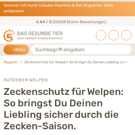
Direkt zu:
INHALT
HAUPTMENÜ
FOOTER
Sommer mit Hund: Urlaubs-Packliste & Set-Angebote. Jetzt
entdecken!
50+ Jahre Tierarzt-Erfahrung
Suche
MENÜ
Magazin
Zeckenschutz für Welpen: So bringst Du Deinen Liebling sicher d
RATGEBER WELPEN
Zeckenschutz für Welpen:
So bringst Du Deinen
Liebling sicher durch die
Zecken-Saison.