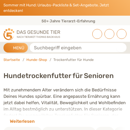
Direkt zu:
INHALT
HAUPTMENÜ
FOOTER
Sommer mit Hund: Urlaubs-Packliste & Set-Angebote. Jetzt
entdecken!
50+ Jahre Tierarzt-Erfahrung
Suche
MENÜ
Startseite
Hunde-Shop
Trockenfutter für Hunde
Hundetrockenfutter für Senioren
Mit zunehmendem Alter verändern sich die Bedürfnisse
Deines Hundes spürbar. Eine angepasste Ernährung kann
jetzt dabei helfen, Vitalität, Beweglichkeit und Wohlbefinden
im Alltag bestmöglich zu unterstützen. In dieser Kategorie
findest Du ausgewähltes Trockenfutter für Senioren, das
Weiterlesen
speziell auf die Ansprüche älterer Hunde abgestimmt ist –
mit hochwertigen Zutaten, veterinärmedizinischer Expertise