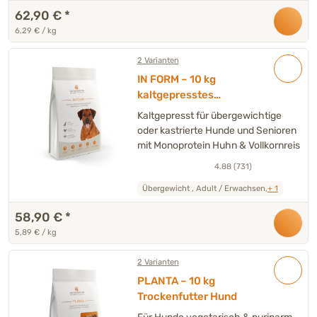
62,90 €
*
6,29 € / kg
2 Varianten
IN FORM – 10 kg
kaltgepresstes
Trockenfutter Hund
Kaltgepresst für übergewichtige
oder kastrierte Hunde und Senioren
mit Monoprotein Huhn & Vollkornreis
4.88 (731)
Übergewicht , Adult / Erwachsen,
+ 1
58,90 €
*
5,89 € / kg
2 Varianten
PLANTA – 10 kg
Trockenfutter Hund