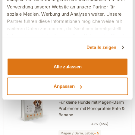
Verwendung unserer Website an unsere Partner für
Brauchst Du Unterstützung bei der Fütterung
soziale Medien, Werbung und Analysen weiter. Unsere
Deines Hundes?
Partner führen diese Informationen möglicherweise mit
Unsere Experten beraten Dich individuell und erstellen
weiteren Daten zusammen, die Sie ihnen bereitgestellt
einen maßgeschneiderten Ernährungsplan – perfekt
haben oder die sie im Rahmen Ihrer Nutzung der Dienste
abgestimmt auf die Bedürfnisse und den
gesammelt haben.
Gesundheitszustand Deines Hundes.
Details zeigen
Jetzt Ernährungsberatung buchen
Alle zulassen
1 Variante
Anpassen
INTESTO MINI – 5 kg
Trockenfutter Hund
Für kleine Hunde mit Magen-Darm
Problemen mit Monoprotein Ente &
Banane
4.89 (463)
Magen / Darm, Leber,
+ 5