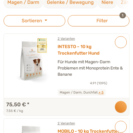
Magen / Darm
Gelenke / Bewegung
Niere
Zähn
und ganz viel Liebe zum Detail.
ausge
1
Sortieren
Filter
2 Varianten
INTESTO – 10 kg
Trockenfutter Hund
Für Hunde mit Magen-Darm
Problemen mit Monoprotein Ente &
Banane
4.91 (1095)
Magen / Darm, Durchfall,
+ 5
75,50 €
*
7,55 € / kg
2 Varianten
MOBILO - 10 kg Trockenfutter