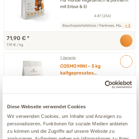
Für Hunde vegetarisch & purinarm
mit Erbse & Ei
4.87 (256)
Bauchspeicheldrüse / Pankreas, Magen / Darm,
+ 3
71,90 €
*
7,19 € / kg
1 Variante
COSMO MINI – 5 kg
kaltgepresstes
Trockenfutter Hund
Kaltgepresst für kleine Hunde mir
erhöhter Magen-Darm-Sensibilität
mit Ente & Vollkornreis
4.88 (785)
Diese Webseite verwendet Cookies
Magen / Darm, Analdrüse / Drüsen,
+ 1
Wir verwenden Cookies, um Inhalte und Anzeigen zu
personalisieren, Funktionen für soziale Medien anbieten
35,90 €
*
zu können und die Zugriffe auf unsere Website zu
7,18 € / kg
analysieren. Außerdem geben wir Informationen zu Ihrer