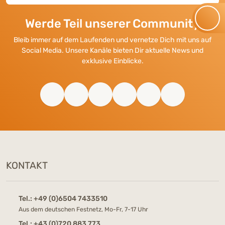
Werde Teil unserer Community
Bleib immer auf dem Laufenden und vernetze Dich mit uns auf
Social Media. Unsere Kanäle bieten Dir aktuelle News und
exklusive Einblicke.
KONTAKT
Tel.:
+49 (0)6504 7433510
Aus dem deutschen Festnetz, Mo-Fr, 7-17 Uhr
Tel.:
+43 (0)720 883 773