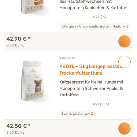
des Hautstoffwechsels mit
Monoprotein Kaninchen & Kartoffel
4.74 (19)
Allergien / Unverträglichkeiten, Haut / Fell,
+ 2
42,90 €
*
8,58 € / kg
1 Variante
PETITE – 5 kg kaltgepresstes
Trockenfutter Hund
Kaltgepresst für kleine Hunde mit
Monoprotein Schweizer Poulet &
Kartoffeln
4.91 (506)
Zucht, Leistung,
+ 2
42,50 €
*
8,50 € / kg