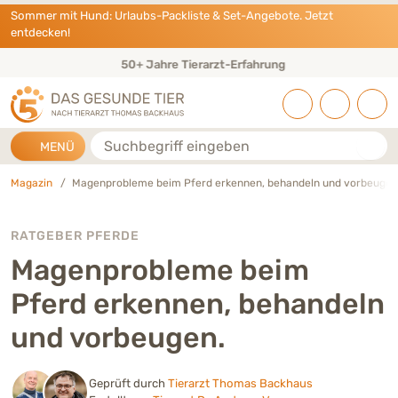
Direkt zu:
INHALT
HAUPTMENÜ
FOOTER
Sommer mit Hund: Urlaubs-Packliste & Set-Angebote. Jetzt
entdecken!
Eigene Tierarztpraxis & Expertenteam
Suche
MENÜ
Magazin
Magenprobleme beim Pferd erkennen, behandeln und vorbeugen
RATGEBER PFERDE
Magenprobleme beim
Pferd erkennen, behandeln
und vorbeugen.
Geprüft durch
Tierarzt Thomas Backhaus