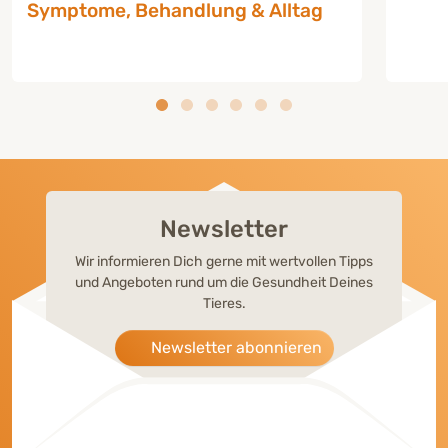
Symptome, Behandlung & Alltag
Newsletter
Wir informieren Dich gerne mit wertvollen Tipps
und Angeboten rund um die Gesundheit Deines
Tieres.
Newsletter abonnieren
RATGEBER HUNDE-KRANKHEITEN
RATG
Cushing-Syndrom beim Hund:
Lebe
Symptome, Behandlung & Alltag