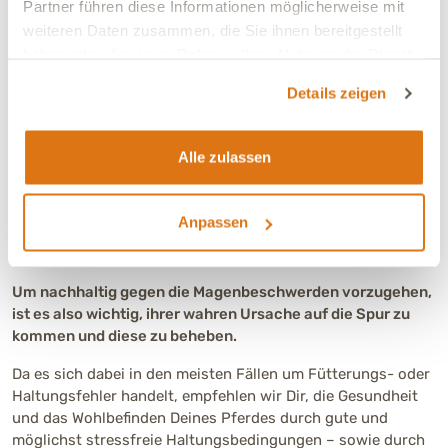
Partner führen diese Informationen möglicherweise mit
Beispiel sogenannte Protonenpumpenblocker. Dabei handelt
weiteren Daten zusammen, die Sie ihnen bereitgestellt
es sich um Wirkstoffe, welche die Säurebildung im Magen
haben oder die sie im Rahmen Ihrer Nutzung der Dienste
um fast 90 Prozent hemmen. Durch die Magensäure
verursachte Beschwerden können so zwar in vielen Fällen
gesammelt haben.
Details zeigen
abheilen – allerdings darf man die möglichen
Nebenwirkungen dieser Medikamente nicht außer Acht
lassen. So kann die dauerhafte Einnahme von
Alle zulassen
Protonenpumpenblockern das Mikrobiom im Darm Deines
Pferdes negativ beeinflussen. Zudem wird nicht nur die
Säure im Magen, sondern generell im Körper geblockt, was
Anpassen
zu starken Ungleichgewichten und Nebenwirkungen wie
Müdigkeit oder Übelkeit führen kann.
Um nachhaltig gegen die Magenbeschwerden vorzugehen,
ist es also wichtig, ihrer wahren Ursache auf die Spur zu
kommen und diese zu beheben.
Da es sich dabei in den meisten Fällen um Fütterungs- oder
Haltungsfehler handelt, empfehlen wir Dir, die Gesundheit
und das Wohlbefinden Deines Pferdes durch gute und
möglichst stressfreie Haltungsbedingungen – sowie durch