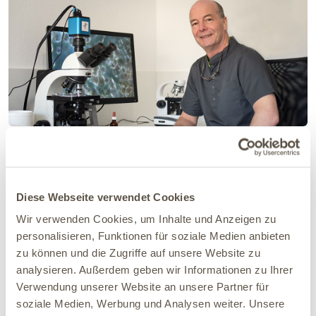
Mithilfe der Vitalblutanalyse unter dem Dunkelfeldmikroskop
untersucht Tierarzt Thomas Backhaus die systematischen
Hintergründe der Magenprobleme Deines Pferdes.
Diese Webseite verwendet Cookies
Wir verwenden Cookies, um Inhalte und Anzeigen zu
personalisieren, Funktionen für soziale Medien anbieten
Wie kann man Magenerkrankungen
zu können und die Zugriffe auf unsere Website zu
beim Pferd behandeln?
analysieren. Außerdem geben wir Informationen zu Ihrer
Verwendung unserer Website an unsere Partner für
Je nachdem, wodurch die Beschwerden ausgelöst werden,
soziale Medien, Werbung und Analysen weiter. Unsere
wird der Tierarzt spezielle Medikamente empfehlen, zum