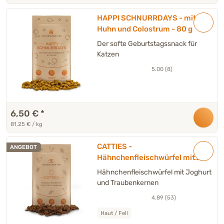
HAPPI SCHNURRDAYS - mit
Huhn und Colostrum - 80 g
Der softe Geburtstagssnack für
Katzen
5.00 (8)
6,50 €
*
81,25 € / kg
CATTIES -
ANGEBOT
Hähnchenfleischwürfel mit
Joghurt und Traubenkernen
Hähnchenfleischwürfel mit Joghurt
- 80 g
und Traubenkernen
4.89 (53)
Haut / Fell