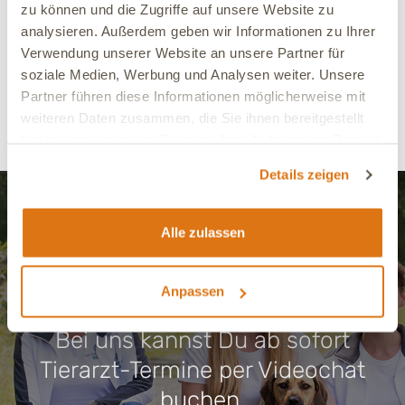
Deiner Wahl für nur 12,90 € oder versuche es mit
zu können und die Zugriffe auf unsere Website zu
unserem Futterberater.
analysieren. Außerdem geben wir Informationen zu Ihrer
Verwendung unserer Website an unsere Partner für
soziale Medien, Werbung und Analysen weiter. Unsere
Zum Futterberater
Partner führen diese Informationen möglicherweise mit
weiteren Daten zusammen, die Sie ihnen bereitgestellt
Futterproben bestellen
haben oder die sie im Rahmen Ihrer Nutzung der Dienste
gesammelt haben.
Details zeigen
Alle zulassen
Anpassen
Schon entdeckt?
Bei uns kannst Du ab sofort
Tierarzt-Termine per Videochat
buchen.