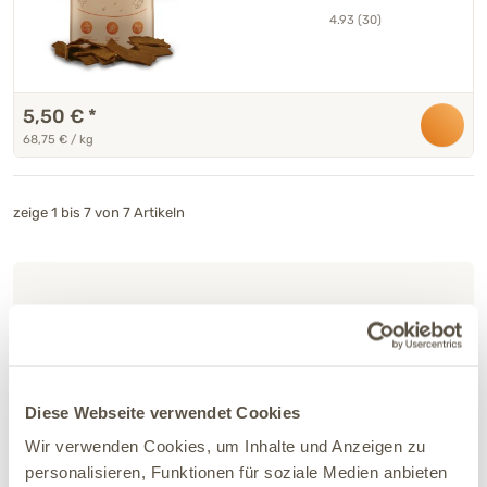
4.93 (30)
5,50 €
*
68,75 € / kg
zeige 1 bis 7 von 7 Artikeln
Diese Webseite verwendet Cookies
Brauchst Du Hilfe?
Wir verwenden Cookies, um Inhalte und Anzeigen zu
Bestelle unser Futterprobenpaket mit 5 Futtersorten
personalisieren, Funktionen für soziale Medien anbieten