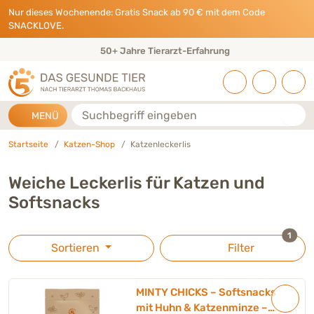
Direkt zu:
INHALT
HAUPTMENÜ
FOOTER
Nur dieses Wochenende: Gratis Snack ab 90 € mit dem Code
SNACKLOVE.
50+ Jahre Tierarzt-Erfahrung
Suche
MENÜ
Startseite
Katzen-Shop
Katzenleckerlis
Weiche Leckerlis für Katzen und
Softsnacks
ausge
1
Sortieren
Filter
MINTY CHICKS – Softsnacks
mit Huhn & Katzenminze –