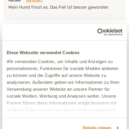
Natalia
Verifiziert
Mein Hund frisst es. Das Fell ist besser geworden
10.01.2024
Produkt hilft sehr gut bei Hautausschlag
Diese Webseite verwendet Cookies
Wir verwenden Cookies, um Inhalte und Anzeigen zu
06.01.2024
personalisieren, Funktionen für soziale Medien anbieten
Wir geben das Set zur Unterstützung während des
zu können und die Zugriffe auf unsere Website zu
Fellwechsels und bereits nach kurzer Anwendung hat
analysieren. Außerdem geben wir Informationen zu Ihrer
sich die gereizte Haut beruhigt und das Fell glänzt
Verwendung unserer Website an unsere Partner für
wunderbar.
soziale Medien, Werbung und Analysen weiter. Unsere
Partner führen diese Informationen möglicherweise mit
weiteren Daten zusammen, die Sie ihnen bereitgestellt
haben oder die sie im Rahmen Ihrer Nutzung der Dienste
22.12.2023
gesammelt haben.
Juna hilft Sie immer super
Details zeigen