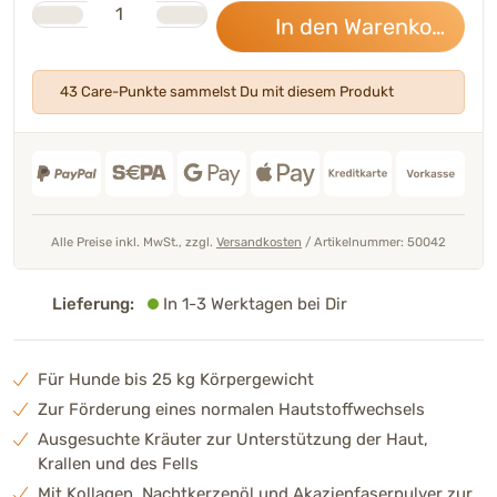
Anzahl
In den Warenkorb
42,
43 Care-Punkte sammelst Du mit diesem Produkt
Alle Preise inkl. MwSt., zzgl.
Versandkosten
/
Artikelnummer: 50042
Lieferung:
In 1-3 Werktagen bei Dir
Für Hunde bis 25 kg Körpergewicht
Zur Förderung eines normalen Hautstoffwechsels
Ausgesuchte Kräuter zur Unterstützung der Haut,
Krallen und des Fells
Mit Kollagen, Nachtkerzenöl und Akazienfaserpulver zur