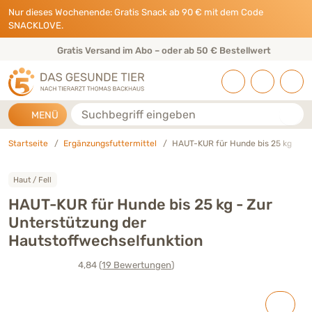
Direkt zu:
INHALT
HAUPTMENÜ
FOOTER
Nur dieses Wochenende: Gratis Snack ab 90 € mit dem Code
SNACKLOVE.
Gratis Versand im Abo – oder ab 50 € Bestellwert
Suche
MENÜ
Startseite
Ergänzungsfuttermittel
HAUT-KUR für Hunde bis 25 kg
Haut / Fell
HAUT-KUR für Hunde bis 25 kg - Zur
Unterstützung der
Hautstoffwechselfunktion
4,84
(19
Bewertungen
)