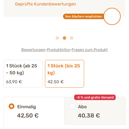
Geprüfte Kundenbewertungen
Von Käufern empfohlen
•
•
Bewertungen
Produktinfos
Fragen zum Produkt
1 Stück (ab 25
1 Stück (bis 25
- 50 kg)
kg)
63,90 €
42,50 €
-5 % und gratis Versand
Einmalig
Abo
42,50
€
40,38 €
Stk.