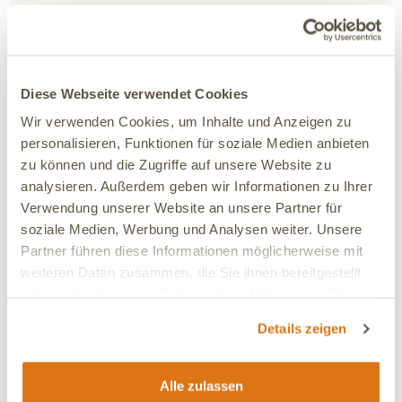
Jascha bekommt das Produkt von Welpenalter an
Verbesserung:
Deutliche Verbesserung
Ja, ich empfehle dieses Produkt
Diese Webseite verwendet Cookies
Wir verwenden Cookies, um Inhalte und Anzeigen zu
personalisieren, Funktionen für soziale Medien anbieten
12.05.2026
zu können und die Zugriffe auf unsere Website zu
Karin
Verifiziert
analysieren. Außerdem geben wir Informationen zu Ihrer
Das Öl wird von den Hunden und Katzen sehr gerne
Verwendung unserer Website an unsere Partner für
genommen. Das Fell ist wunderbar glänzend.
soziale Medien, Werbung und Analysen weiter. Unsere
Partner führen diese Informationen möglicherweise mit
Verbesserung:
Deutliche Verbesserung
weiteren Daten zusammen, die Sie ihnen bereitgestellt
Ja, ich empfehle dieses Produkt
haben oder die sie im Rahmen Ihrer Nutzung der Dienste
gesammelt haben.
Details zeigen
12.05.2026
Sebastiano
Verifiziert
Alle zulassen
Wir benutzen das Hanföl schon über 5 Jahre und sind