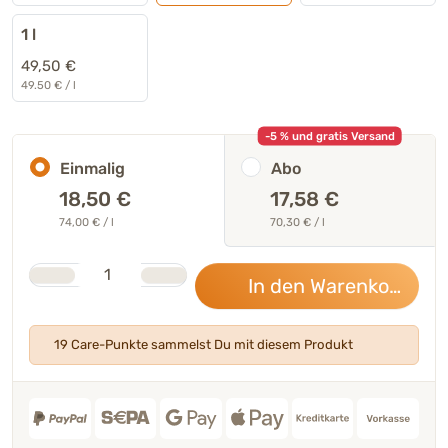
1 l
49,50 €
49.50 € / l
-5 % und gratis Versand
Einmalig
Abo
18,50
€
17,58 €
74,00 € / l
70,30 € / l
Stk.
Anzahl
In den Warenkorb
18,
19 Care-Punkte sammelst Du mit diesem Produkt