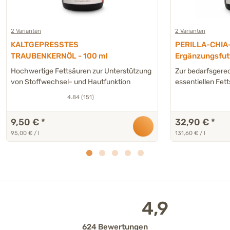
2 Varianten
2 Varianten
KALTGEPRESSTES
PERILLA-CHIA-
TRAUBENKERNÖL - 100 ml
Ergänzungsfut
Katze
Hochwertige Fettsäuren zur Unterstützung
Zur bedarfsgere
von Stoffwechsel- und Hautfunktion
essentiellen Fet
4.84 (151)
9,50 €
*
32,90 €
*
95,00 € / l
131,60 € / l
4,9
624 Bewertungen