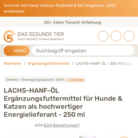
Direkt zu:
INHALT
HAUPTMENÜ
FOOTER
Sommer mit Hund: Urlaubs-Packliste & Set-Angebote. Jetzt
entdecken!
50+ Jahre Tierarzt-Erfahrung
Suche
MENÜ
Startseite
Ergänzungsfuttermittel
LACHS-HANF-ÖL - 250 ml Ergänzung
Gelenke / Bewegungsapparat, Darm,
+ 5 Weitere
LACHS-HANF-ÖL
Ergänzungsfuttermittel für Hunde &
Katzen als hochwertiger
Energielieferant - 250 ml
4,94
(624
Bewertungen
)