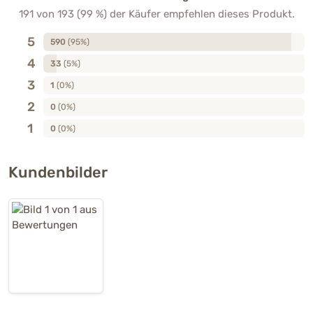
191 von 193 (99 %) der Käufer empfehlen dieses Produkt.
5
590
(95%)
4
33
(5%)
3
1
(0%)
2
0
(0%)
1
0
(0%)
Kundenbilder