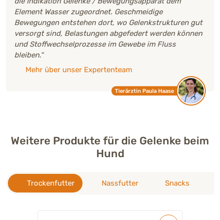
die Indikation Gelenke / Bewegungsapparat dem
Element Wasser zugeordnet. Geschmeidige
Bewegungen entstehen dort, wo Gelenkstrukturen gut
versorgt sind, Belastungen abgefedert werden können
und Stoffwechselprozesse im Gewebe im Fluss
bleiben.“
Mehr über unser Expertenteam
Tierärztin Paula Haase
Weitere Produkte für die Gelenke beim
Hund
Trockenfutter
Nassfutter
Snacks
E