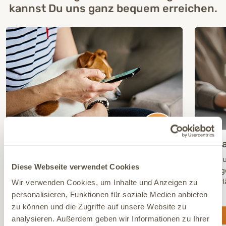
kannst Du uns ganz bequem erreichen.
WhatsApp
E-Ma
Schnell & direkt: Schreib uns Deine Frage
Ganz u
Diese Webseite verwendet Cookies
einfach per WhatsApp. Unser Team hilft Dir
Anlieg
persönlich und meldet sich zeitnah bei Dir
zuverl
Wir verwenden Cookies, um Inhalte und Anzeigen zu
zurück.
personalisieren, Funktionen für soziale Medien anbieten
zu können und die Zugriffe auf unsere Website zu
WhatsApp Nachricht senden
analysieren. Außerdem geben wir Informationen zu Ihrer