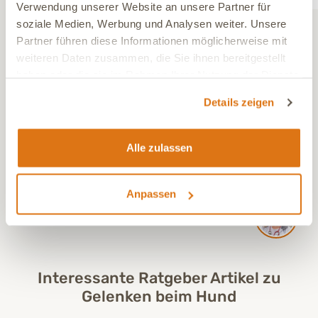
Verwendung unserer Website an unsere Partner für
soziale Medien, Werbung und Analysen weiter. Unsere
Partner führen diese Informationen möglicherweise mit
weiteren Daten zusammen, die Sie ihnen bereitgestellt
„In unserer tiermedizinischen Online‑ und
haben oder die sie im Rahmen Ihrer Nutzung der Dienste
Ernährungsberatung bereiten wir uns intensiv auf
gesammelt haben.
Details zeigen
Deinen Termin vor. Im 30‑minütigen Gespräch per
Telefon oder Video klären wir Deine Fragen und
erklären die wichtigsten Zusammenhänge. Im
Alle zulassen
Anschluss erhältst Du einen individuell
ausgearbeiteten Gesundheitsplan für Dein Tier.“
Jetzt Termin buchen
Anpassen
Tierärztin Jessica Krockhaus
Interessante Ratgeber Artikel zu
Gelenken beim Hund