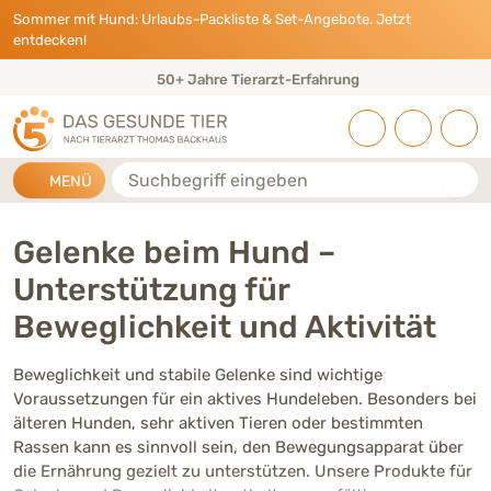
Direkt zu:
INHALT
HAUPTMENÜ
FOOTER
Sommer mit Hund: Urlaubs-Packliste & Set-Angebote. Jetzt
entdecken!
Tierarzt-Erfahrung
Eigene Tierarz
Suche
MENÜ
Gelenke beim Hund –
Unterstützung für
Beweglichkeit und Aktivität
Beweglichkeit und stabile Gelenke sind wichtige
Voraussetzungen für ein aktives Hundeleben. Besonders bei
älteren Hunden, sehr aktiven Tieren oder bestimmten
Rassen kann es sinnvoll sein, den Bewegungsapparat über
die Ernährung gezielt zu unterstützen. Unsere Produkte für