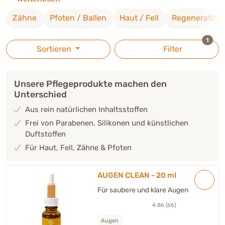
Inhaltsstoffe und mild abgestimmte Formulierungen. So
Zähne
Pfoten / Ballen
Haut / Fell
Regeneration
lassen sich Augentropfen und Pflegeprodukte einfach in die
regelmäßige Pflegeroutine integrieren und die sanfte
ausge
1
Reinigung und Pflege der Augen im Alltag begleiten.
Sortieren
Filter
Unsere Pflegeprodukte machen den
Unterschied
Aus rein natürlichen Inhaltsstoffen
Frei von Parabenen, Silikonen und künstlichen
Duftstoffen
Für Haut, Fell, Zähne & Pfoten
AUGEN CLEAN - 20 ml
Für saubere und klare Augen
4.86 (66)
Augen