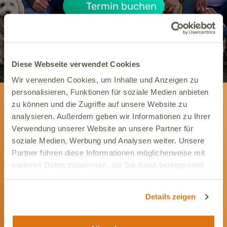
Termin buchen
Diese Webseite verwendet Cookies
Wir verwenden Cookies, um Inhalte und Anzeigen zu
personalisieren, Funktionen für soziale Medien anbieten
zu können und die Zugriffe auf unsere Website zu
Newsletter
analysieren. Außerdem geben wir Informationen zu Ihrer
Verwendung unserer Website an unsere Partner für
Wir informieren Dich gerne mit wertvollen Tipps
soziale Medien, Werbung und Analysen weiter. Unsere
und Angeboten rund um die Gesundheit Deines
Partner führen diese Informationen möglicherweise mit
Tieres.
weiteren Daten zusammen, die Sie ihnen bereitgestellt
haben oder die sie im Rahmen Ihrer Nutzung der Dienste
Newsletter abonnieren
gesammelt haben.
Details zeigen