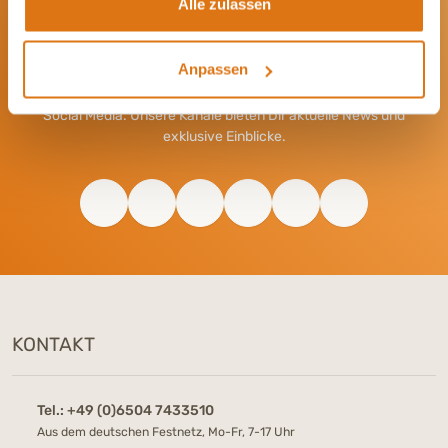
Alle zulassen
Werde Teil unserer Community
Anpassen
Bleib immer auf dem Laufenden und vernetze Dich mit uns auf
Social Media. Unsere Kanäle bieten Dir aktuelle News und
exklusive Einblicke.
KONTAKT
Tel.:
+49 (0)6504 7433510
Aus dem deutschen Festnetz, Mo-Fr, 7-17 Uhr