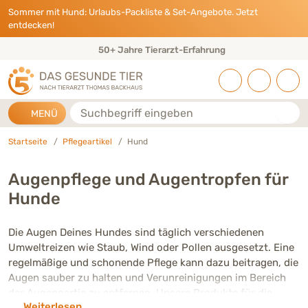
Direkt zu:
INHALT
HAUPTMENÜ
FOOTER
Sommer mit Hund: Urlaubs-Packliste & Set-Angebote. Jetzt
entdecken!
50+ Jahre Tierarzt-Erfahrung
Suche
MENÜ
Startseite
Pflegeartikel
Hund
Augenpflege und Augentropfen für
Hunde
Die Augen Deines Hundes sind täglich verschiedenen
Umweltreizen wie Staub, Wind oder Pollen ausgesetzt. Eine
regelmäßige und schonende Pflege kann dazu beitragen, die
Augen sauber zu halten und Verunreinigungen im Bereich
der Augenpartie zu entfernen. Unsere Produkte für die
Weiterlesen
Augenpflege von Hunden enthalten sorgfältig ausgewählte