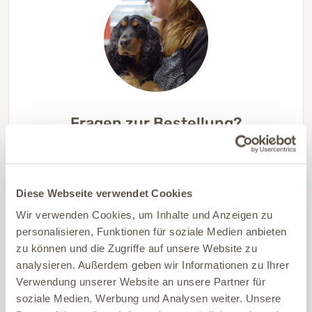
Fragen zur Bestellung?
Du erreichst unser Service-Team Mo bis
Fr, 7-17 Uhr
unter 06504 7433510 oder
per Mail
.
Diese Webseite verwendet Cookies
Wir verwenden Cookies, um Inhalte und Anzeigen zu
MO BIS FR, 7-17 UHR
personalisieren, Funktionen für soziale Medien anbieten
06504 7433510
zu können und die Zugriffe auf unsere Website zu
analysieren. Außerdem geben wir Informationen zu Ihrer
Verwendung unserer Website an unsere Partner für
soziale Medien, Werbung und Analysen weiter. Unsere