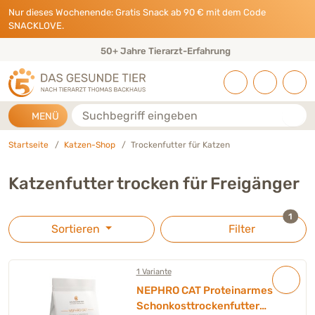
Direkt zu:
INHALT
HAUPTMENÜ
FOOTER
Nur dieses Wochenende: Gratis Snack ab 90 € mit dem Code
SNACKLOVE.
50+ Jahre Tierarzt-Erfahrung
Suche
MENÜ
Startseite
Katzen-Shop
Trockenfutter für Katzen
Katzenfutter trocken für Freigänger
ausge
1
Sortieren
Filter
1 Variante
NEPHRO CAT Proteinarmes
Schonkosttrockenfutter