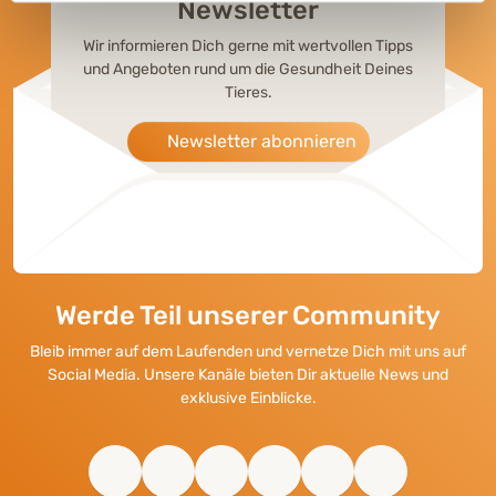
Newsletter
Wir informieren Dich gerne mit wertvollen Tipps
und Angeboten rund um die Gesundheit Deines
Tieres.
Newsletter abonnieren
Werde Teil unserer Community
Bleib immer auf dem Laufenden und vernetze Dich mit uns auf
Social Media. Unsere Kanäle bieten Dir aktuelle News und
exklusive Einblicke.