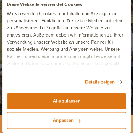
Diese Webseite verwendet Cookies
Wir verwenden Cookies, um Inhalte und Anzeigen zu
Schon entdeckt?
personalisieren, Funktionen für soziale Medien anbieten
Bei uns kannst Du ab sofort
zu können und die Zugriffe auf unsere Website zu
analysieren. Außerdem geben wir Informationen zu Ihrer
Tierarzt-Termine per Videochat
Verwendung unserer Website an unsere Partner für
buchen.
soziale Medien, Werbung und Analysen weiter. Unsere
Partner führen diese Informationen möglicherweise mit
weiteren Daten zusammen, die Sie ihnen bereitgestellt
Termin buchen
haben oder die sie im Rahmen Ihrer Nutzung der Dienste
gesammelt haben.
Details zeigen
Alle zulassen
Anpassen