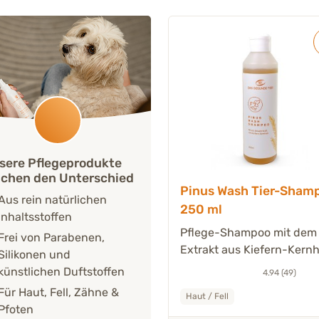
sere Pflegeprodukte
chen den Unterschied
Pinus Wash Tier-Sham
Aus rein natürlichen
250 ml
Inhaltsstoffen
Pflege-Shampoo mit dem
Frei von Parabenen,
Extrakt aus Kiefern-Kernh
Silikonen und
künstlichen Duftstoffen
4.94 (49)
unde Tier Medical
Für Haut, Fell, Zähne &
Haut / Fell
Pfoten