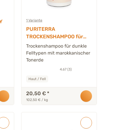
1 Variante
Y
PURITERRA
TROCKENSHAMPOO für
Hunde & Katzen dunkle
Trockenshampoo für dunkle
Felltypen 200 g
Felltypen mit marokkanischer
Tonerde
4.67 (3)
Haut / Fell
20,50 €
*
102,50 € / kg