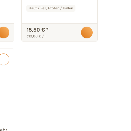
Haut / Fell, Pfoten / Ballen
15,50 €
*
310,00 € / l
mehr