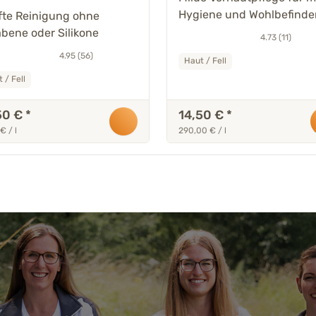
Hygiene und Wohlbefinde
fte Reinigung ohne
bene oder Silikone
4.73 (11)
4.95 (56)
Haut / Fell
 / Fell
50 €
*
14,50 €
*
€ / l
290,00 € / l