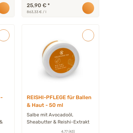
25,90 €
*
863,33 € / l
-
REISHI-PFLEGE für Ballen
& Haut - 50 ml
Salbe mit Avocadoöl,
 &
Sheabutter & Reishi-Extrakt
4.77 (43)