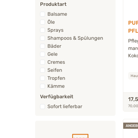
Produktart
Balsame
Öle
PU
Sprays
PF
Shampoos & Spülungen
Hun
Pfl
Bäder
mar
Gele
Kok
Cremes
Seifen
Haut
Tropfen
Kämme
Verfügbarkeit
17,
Sofort lieferbar
70,00
ANGEB