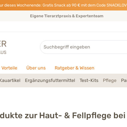
ur dieses Wochenende: Gratis Snack ab 90 € mit dem Code SNACKLOV
Eigene Tierarztpraxis & Expertenteam
Suche
Vorteile
Über uns
Ratgeber & Wissen
Kauartikel
Ergänzungsfuttermittel
Test-Kits
Pflege
Pa
dukte zur Haut- & Fellpflege be