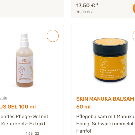
17,50 €
*
70,00 € / l
iante
SKIN MANUKA BALSAM 
US GEL 100 ml
60 ml
endes Pflege-Gel mit
Pflegebalsam mit Manuka
Kiefernholz-Extrakt
Honig, Schwarzkümmelöl
Hanföl
4.68 (22)