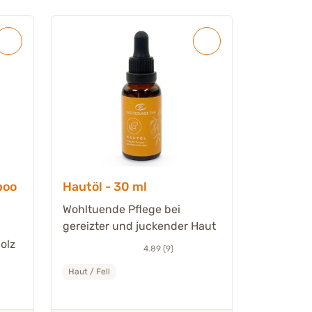
poo
Hautöl - 30 ml
Wohltuende Pflege bei
gereizter und juckender Haut
olz
4.89 (9)
Haut / Fell