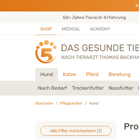
Direkt zu:
INHALT
HAUPTMENÜ
FOOTER
N
ungen)
50+ Jahre Tierarzt-Erfahrung
SHOP
MEDICAL
ACADEMY
Hund
Katze
Pferd
Beratung
Nach Bedarf
Trockenfutter
Nassfutter
Startseite
Pflegeartikel
Hund
Pro
Alle Filter zurücksetzen (
1
)