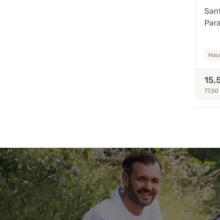
San
Para
Haut
15,
77,50 