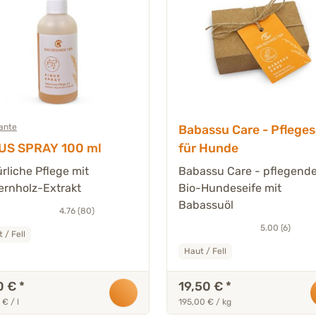
iante
Babassu Care - Pfleges
US SPRAY 100 ml
für Hunde
rliche Pflege mit
Babassu Care - pflegend
ernholz-Extrakt
Bio-Hundeseife mit
Babassuöl
4.76 (80)
5.00 (6)
 / Fell
Haut / Fell
0 €
*
19,50 €
*
 € / l
195,00 € / kg