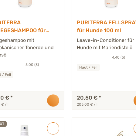
RITERRA
PURITERRA FELLSPRA
LEGESHAMPOO für
für Hunde 100 ml
de 200 ml
egeshampoo mit
Leave-in-Conditioner für
okanischer Tonerde und
Hunde mit Mariendistelöl
osöl
4.40 (5)
5.00 (3)
Haut / Fell
 / Fell
50 €
*
20,50 €
*
 € / l
205,00 € / l
OT