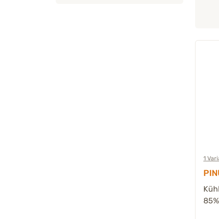
1 Var
PIN
Kühl
85% 