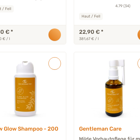
4.79 (34)
 / Fell
Haut / Fell
50 €
*
22,90 €
*
 € / l
381,67 € / l
w Glow Shampoo - 200
Gentleman Care
Milde Vorhautpflege für 