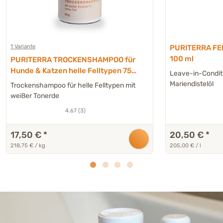
1 Variante
PURITERRA FE
100 ml
PURITERRA TROCKENSHAMPOO für
Hunde & Katzen helle Felltypen 75
Leave-in-Conditi
g
Mariendistelöl
Trockenshampoo für helle Felltypen mit
weißer Tonerde
4.67 (3)
17,50 €
*
20,50 €
*
218,75 € / kg
205,00 € / l