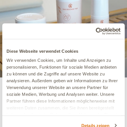
Diese Webseite verwendet Cookies
Wir verwenden Cookies, um Inhalte und Anzeigen zu
personalisieren, Funktionen für soziale Medien anbieten
zu können und die Zugriffe auf unsere Website zu
analysieren. Außerdem geben wir Informationen zu Ihrer
Verwendung unserer Website an unsere Partner für
5,0
soziale Medien, Werbung und Analysen weiter. Unsere
Partner führen diese Informationen möglicherweise mit
3 Bewertungen
weiteren Daten zusammen, die Sie ihnen bereitgestellt
3 von 3 (100 %) der Käufer empfehlen dieses Produkt.
haben oder die sie im Rahmen Ihrer Nutzung der Dienste
5
gesammelt haben.
3
(100%)
Details zeigen