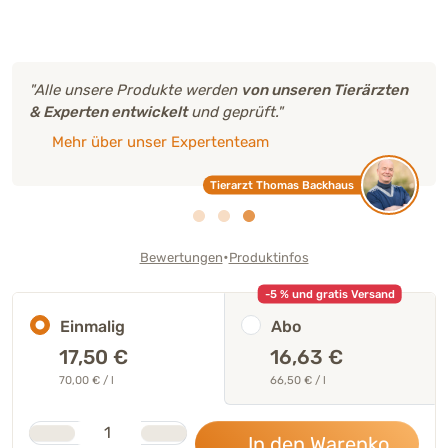
"Alle unsere Produkte werden
von unseren Tierärzten
& Experten entwickelt
und geprüft."
Mehr über unser Expertenteam
Tierarzt Thomas Backhaus
•
Bewertungen
Produktinfos
-5 % und gratis Versand
Einmalig
Abo
17,50
€
16,63 €
70,00 € / l
66,50 € / l
Stk.
Anzahl
In den Warenkorb
17,