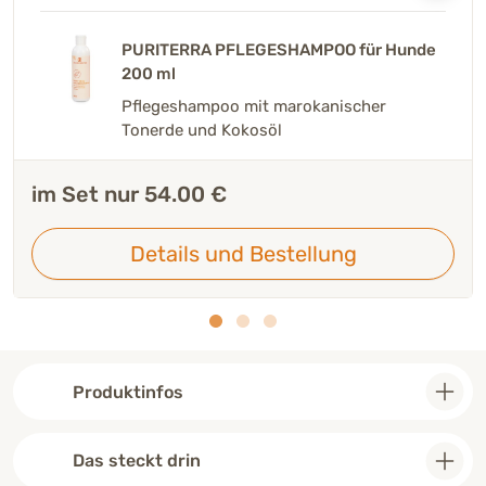
im Set nur 35.00 €
PURITERRA PFLEGESHAMPOO für Hunde
PURITERRA TROCKENSHAMPOO für
200 ml
Hunde & Katzen helle Felltypen 75 g
Details und Bestellung
Pflegeshampoo mit marokanischer
Trockenshampoo für helle Felltypen mit
Tonerde und Kokosöl
weißer Tonerde
im Set nur 54.00 €
im Set nur 54.00 €
Details und Bestellung
Details und Bestellung
Produktinfos
Das steckt drin