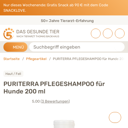
Direkt zu:
INHALT
HAUPTMENÜ
FOOTER
Nur dieses Wochenende: Gratis Snack ab 90 € mit dem Code
SNACKLOVE.
50+ Jahre Tierarzt-Erfahrung
Suche
MENÜ
Startseite
Pflegeartikel
PURITERRA PFLEGESHAMPOO für Hunde 200 
Haut / Fell
PURITERRA PFLEGESHAMPOO für
Hunde 200 ml
5,00
(3
Bewertungen
)