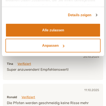
weiteren Daten zusammen, die Sie ihnen bereitgestellt
haben oder die sie im Rahmen Ihrer Nutzung der Dienste
22.12.2025
gesammelt haben.
Details zeigen
Katja
Verifiziert
Super leichte Handhabung.
Alle zulassen
Verbesserung:
Sehr zufrieden
Ja, ich empfehle dieses Produkt
Anpassen
20.10.2025
Tina
Verifiziert
Super anzuwenden! Empfehlenswert!
11.10.2025
Ronald
Verifiziert
Die Pfoten werden geschmeidig keine Risse mehr