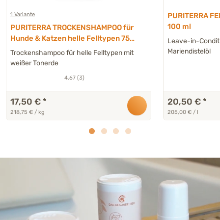
1 Variante
PURITERRA FE
100 ml
PURITERRA TROCKENSHAMPOO für
Hunde & Katzen helle Felltypen 75
Leave-in-Conditi
g
Mariendistelöl
Trockenshampoo für helle Felltypen mit
weißer Tonerde
4.67 (3)
17,50 €
*
20,50 €
*
218,75 € / kg
205,00 € / l