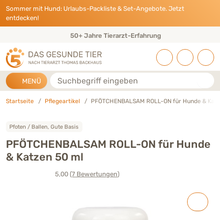
Direkt zu:
INHALT
HAUPTMENÜ
FOOTER
Sommer mit Hund: Urlaubs-Packliste & Set-Angebote. Jetzt
entdecken!
50+ Jahre Tierarzt-Erfahrung
Suche
MENÜ
Startseite
Pflegeartikel
PFÖTCHENBALSAM ROLL-ON für Hunde & Katz
Pfoten / Ballen, Gute Basis
PFÖTCHENBALSAM ROLL-ON für Hunde
& Katzen 50 ml
5,00
(7
Bewertungen
)