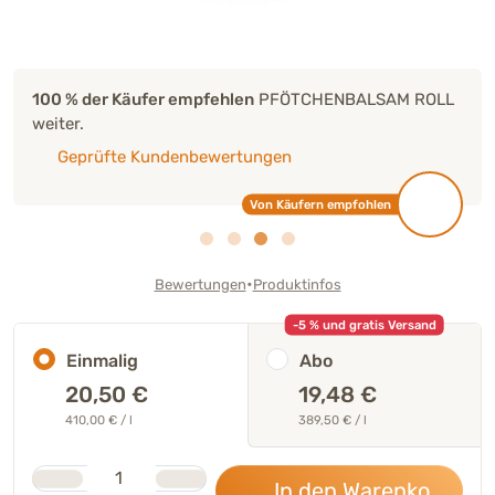
100 % der Käufer empfehlen
PFÖTCHENBALSAM ROLL
weiter.
Geprüfte Kundenbewertungen
Von Käufern empfohlen
•
Bewertungen
Produktinfos
-5 % und gratis Versand
Einmalig
Abo
20,50
€
19,48 €
410,00 € / l
389,50 € / l
Stk.
Anzahl
In den Warenkorb
20,