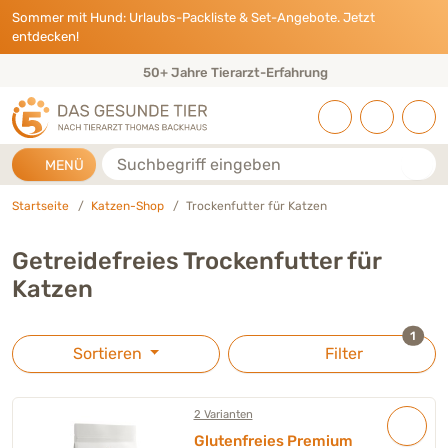
Direkt zu:
INHALT
HAUPTMENÜ
FOOTER
Sommer mit Hund: Urlaubs-Packliste & Set-Angebote. Jetzt
entdecken!
50+ Jahre Tierarzt-Erfahrung
Suche
MENÜ
Startseite
Katzen-Shop
Trockenfutter für Katzen
Getreidefreies Trockenfutter für
Katzen
ausge
1
Sortieren
Filter
2 Varianten
Glutenfreies Premium