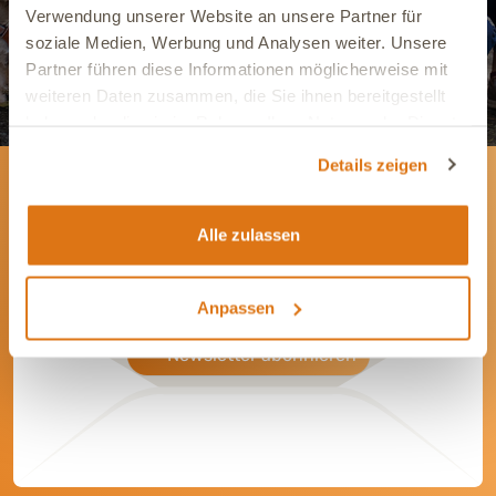
Verwendung unserer Website an unsere Partner für
soziale Medien, Werbung und Analysen weiter. Unsere
Partner führen diese Informationen möglicherweise mit
weiteren Daten zusammen, die Sie ihnen bereitgestellt
haben oder die sie im Rahmen Ihrer Nutzung der Dienste
gesammelt haben.
Details zeigen
Newsletter
Alle zulassen
Wir informieren Dich gerne mit wertvollen Tipps
und Angeboten rund um die Gesundheit Deines
Tieres.
Anpassen
Newsletter abonnieren