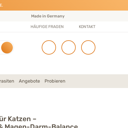
E.
Made in Germany
S
HÄUFIGE FRAGEN
KONTAKT
rasiten
Angebote
Probieren
r Katzen –
& Magen-Darm-Balance