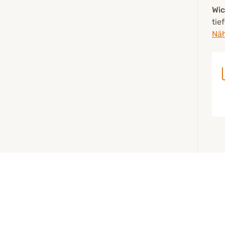
Wic
tie
Näh