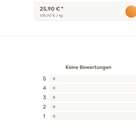
25,90 €
*
518,00 € / kg
Keine Bewertungen
5
0
4
0
3
0
2
0
1
0