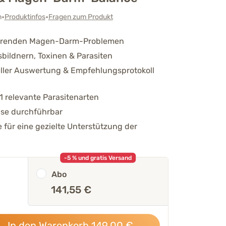
•
•
n
Produktinfos
Fragen zum Produkt
kehrenden Magen-Darm-Problemen
bildnern, Toxinen & Parasiten
eller Auswertung & Empfehlungsprotokoll
1 relevante Parasitenarten
use durchführbar
 für eine gezielte Unterstützung der
-5 % und gratis Versand
Abo
141,55 €
In den Warenkorb
149,00
€