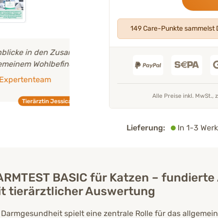
149 Care-Punkte sammelst D
mmenhang von
"Alle unsere Produkte werden
von un
.“
Experten entwickelt
und geprüft."
Mehr über unser Expertenteam
Alle Preise inkl. MwSt., 
Krockhaus
Tierarzt 
Lieferung:
In 1-3 Werk
RMTEST BASIC für Katzen – fundierte
t tierärztlicher Auswertung
 Darmgesundheit spielt eine zentrale Rolle für das allgeme