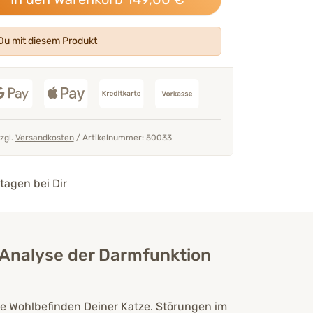
u mit diesem Produkt
seren Tierärzten &
„Liefert wertvolle Einblicke 
Verdauung und allgemeinem Wo
Mehr über unser Expertent
zzgl.
Versandkosten
/
Artikelnummer: 50033
Thomas Backhaus
Tierär
tagen bei Dir
 Analyse der Darmfunktion
ine Wohlbefinden Deiner Katze. Störungen im