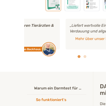
ärzten &
„Liefert wertvolle Einblicke in den Zusa
Verdauung und allgemeinem Wohlbefinden
Mehr über unser Expertenteam
us
Tierärztin Jessica 
DA
Warum ein Darmtest für die Katze?
mi
So funktioniert's
Die