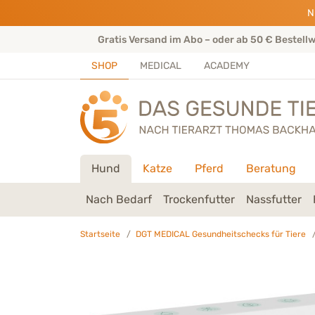
Direkt zu:
INHALT
HAUPTMENÜ
FOOTER
N
rtenteam
Gratis Versand im Abo – oder ab 50 € Bestell
SHOP
MEDICAL
ACADEMY
Hund
Katze
Pferd
Beratung
Nach Bedarf
Trockenfutter
Nassfutter
Startseite
DGT MEDICAL Gesundheitschecks für Tiere