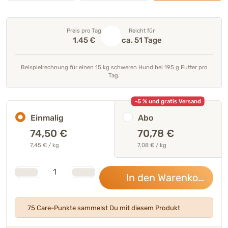
Preis pro Tag
Reicht für
1,45 €
ca. 51 Tage
Beispielrechnung für einen 15 kg schweren Hund bei 195 g Futter pro
Tag.
-5 % und gratis Versand
Einmalig
Abo
74,50
€
70,78 €
7,45 € / kg
7,08 € / kg
Stk.
Anzahl
In den Warenkorb
74,
75 Care-Punkte sammelst Du mit diesem Produkt