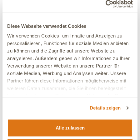
27.07.2026
Petra
Verifiziert
Das Futter wurde von Anfang an, ohne Probleme, sehr
Diese Webseite verwendet Cookies
gut vertragen.
Wir verwenden Cookies, um Inhalte und Anzeigen zu
personalisieren, Funktionen für soziale Medien anbieten
Ja, ich empfehle dieses Produkt
zu können und die Zugriffe auf unsere Website zu
analysieren. Außerdem geben wir Informationen zu Ihrer
Verwendung unserer Website an unsere Partner für
18.07.2026
soziale Medien, Werbung und Analysen weiter. Unsere
Partner führen diese Informationen möglicherweise mit
Hannelore
Verifiziert
Hohe Akzeptanz seitens unserer Fellnasen, beste
weiteren Daten zusammen, die Sie ihnen bereitgestellt
Verträglichkeit, sehr zufriedenstellender Output.⁹
haben oder die sie im Rahmen Ihrer Nutzung der Dienste
gesammelt haben.
Details zeigen
Ja, ich empfehle dieses Produkt
Alle zulassen
14.06.2026