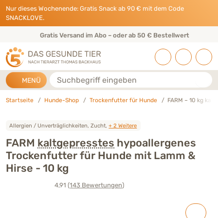
Direkt zu:
INHALT
HAUPTMENÜ
FOOTER
Nur dieses Wochenende: Gratis Snack ab 90 € mit dem Code
SNACKLOVE.
Gratis Versand im Abo – oder ab 50 € Bestellwert
Suche
MENÜ
Startseite
Hunde-Shop
Trockenfutter für Hunde
FARM – 10 kg kalt
Allergien / Unverträglichkeiten, Zucht,
+ 2 Weitere
FARM
kaltgepresstes
hypoallergenes
Trockenfutter für Hunde mit Lamm &
Hirse - 10 kg
4,91
(143
Bewertungen
)