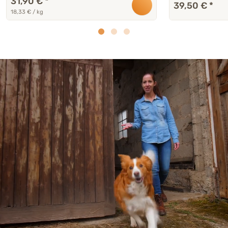
31,90 €
*
39,50 €
*
18,33 € / kg