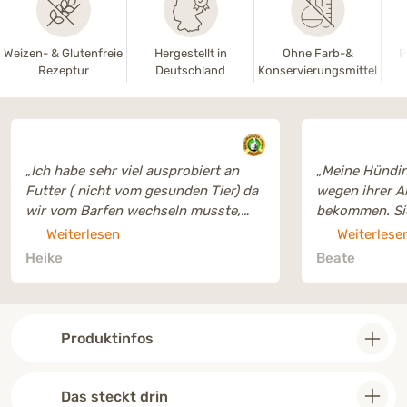
Weizen- & Glutenfreie
Hergestellt in
Ohne Farb-&
P
Rezeptur
Deutschland
Konservierungsmittel
„Ich habe sehr viel ausprobiert an
„Meine Hündin
Futter ( nicht vom gesunden Tier) da
wegen ihrer Al
wir vom Barfen wechseln musste,
bekommen. Sie
weil Louli total übersäuert war und
anbelangt, ab
Weiterlesen
Weiterlese
dann hat mir meine Tierärztin das
sie Farm ange
Heike
Beate
gesunde Tier empfohlen und was soll
glücklich und 
ich sagen … meiner Lou läuft jeden
einfach funkti
Tag das Wasser aus dem Mund 🤤🤤
Ich kann es n
wenn ich ihr das Futter zubereite. Sie
“
Produktinfos
liebt es nach wie vor und wir füttern
es jetzt schon fast 2 Jahre. Meiner
großen Tochter habe ich es auch
Das steckt drin