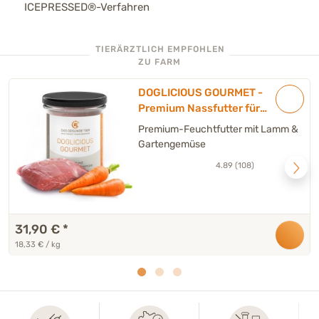
ICEPRESSED®-Verfahren
TIERÄRZTLICH EMPFOHLEN
ZU FARM
DOGLICIOUS GOURMET -
Premium Nassfutter für
Hunde mit Lamm &
Premium-Feuchtfutter mit Lamm &
Gartengemüse - 6 x 290 g
Gartengemüse
4.89 (108)
31,90 €
*
18,33 € / kg