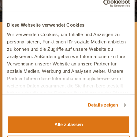
Diese Webseite verwendet Cookies
Wir verwenden Cookies, um Inhalte und Anzeigen zu
personalisieren, Funktionen für soziale Medien anbieten
Newsletter
zu können und die Zugriffe auf unsere Website zu
Wir informieren Dich gerne mit wertvollen Tipps
analysieren. Außerdem geben wir Informationen zu Ihrer
und Angeboten rund um die Gesundheit Deines
Verwendung unserer Website an unsere Partner für
Tieres.
soziale Medien, Werbung und Analysen weiter. Unsere
Partner führen diese Informationen möglicherweise mit
Newsletter abonnieren
weiteren Daten zusammen, die Sie ihnen bereitgestellt
haben oder die sie im Rahmen Ihrer Nutzung der Dienste
gesammelt haben.
Details zeigen
Alle zulassen
Werde Teil unserer Community