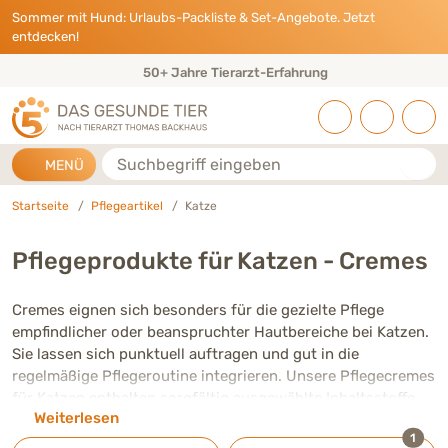
Direkt zu:
INHALT
HAUPTMENÜ
FOOTER
Sommer mit Hund: Urlaubs-Packliste & Set-Angebote. Jetzt
entdecken!
50+ Jahre Tierarzt-Erfahrung
Suche
MENÜ
Startseite
Pflegeartikel
Katze
Pflegeprodukte für Katzen - Cremes
Cremes eignen sich besonders für die gezielte Pflege
empfindlicher oder beanspruchter Hautbereiche bei Katzen.
Sie lassen sich punktuell auftragen und gut in die
regelmäßige Pflegeroutine integrieren. Unsere Pflegecremes
für Katzen enthalten sorgfältig ausgewählte Inhaltsstoffe
Weiterlesen
und schonend abgestimmte Formulierungen. So können sie
ausge
1
dazu beitragen, die Hautpflege Deiner Katze im Alltag zu