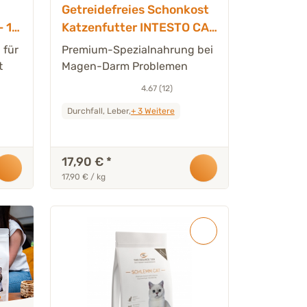
Getreidefreies Schonkost
 1
Katzenfutter INTESTO CAT
- 1 kg
 für
Premium-Spezialnahrung bei
t
Magen-Darm Problemen
4.67 (12)
Durchfall, Leber,
+ 3
Weitere
17,90 €
*
17,90 € / kg