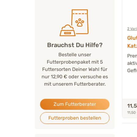
2 Var
Glu
Brauchst Du Hilfe?
Kat
- 1 
Bestelle unser
Pre
Futterprobenpaket mit 5
akti
Futtersorten Deiner Wahl für
Gef
nur 12,90 € oder versuche es
mit unserem Futterberater.
Zum Futterberater
11,
11,50
Futterproben bestellen