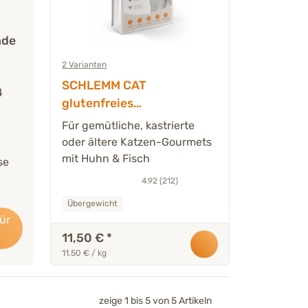
nde
2 Varianten
SCHLEMM CAT
4
glutenfreies
Spezialtrockenfutter für
Für gemütliche, kastrierte
wenig aktive Katzen - 1 kg
oder ältere Katzen-Gourmets
mit Huhn & Fisch
se
4.92 (212)
Übergewicht
für
11,50 €
*
11,50 € / kg
zeige 1 bis 5 von 5 Artikeln