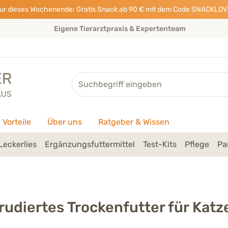
ur dieses Wochenende: Gratis Snack ab 90 € mit dem Code SNACKLOV
Eigene Tierarztpraxis & Expertenteam
Suche
Vorteile
Über uns
Ratgeber & Wissen
Leckerlies
Ergänzungsfuttermittel
Test-Kits
Pflege
Pa
rudiertes Trockenfutter für Katz