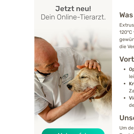
Jetzt neu!
Was 
Dein Online-Tierarzt.
Extrus
120°C 
gewüns
die Ve
Vort
Op
le
Kn
Za
Vi
de
Uns
Um de