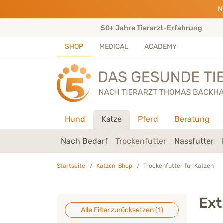
Direkt zu:
INHALT
HAUPTMENÜ
FOOTER
N
ungen)
50+ Jahre Tierarzt-Erfahrung
SHOP
MEDICAL
ACADEMY
Hund
Katze
Pferd
Beratung
Nach Bedarf
Trockenfutter
Nassfutter
Startseite
Katzen-Shop
Trockenfutter für Katzen
Ext
Alle Filter zurücksetzen (
1
)