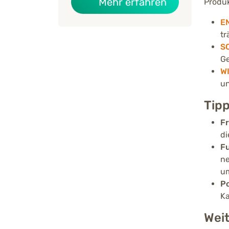
über Das Ges
Mehr erfahren
Produk
E
tr
S
Ge
WI
un
Tipp
Fr
di
Fu
ne
um
Po
Ka
Weit