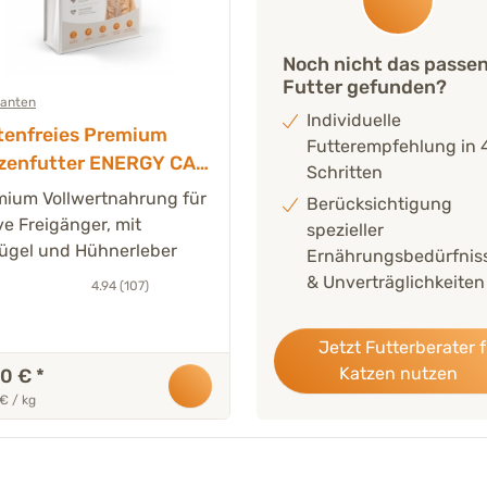
Noch nicht das passe
Futter gefunden?
ianten
Individuelle
tenfreies Premium
Futterempfehlung in 
zenfutter ENERGY CAT
Schritten
kg
mium Vollwertnahrung für
Berücksichtigung
ve Freigänger, mit
spezieller
lügel und Hühnerleber
Ernährungsbedürfnis
& Unverträglichkeiten
4.94 (107)
Jetzt Futterberater 
Katzen nutzen
50 €
*
 € / kg