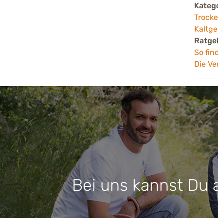
Kateg
Trocke
Kaltge
Ratge
So fin
Die Ve
Bei uns kannst Du 