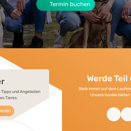
Termin buchen
Werde Tei
er
Bleib immer auf dem Laufend
en Tipps und Angeboten
Unsere Kanäle bieten 
es Tieres.
ieren