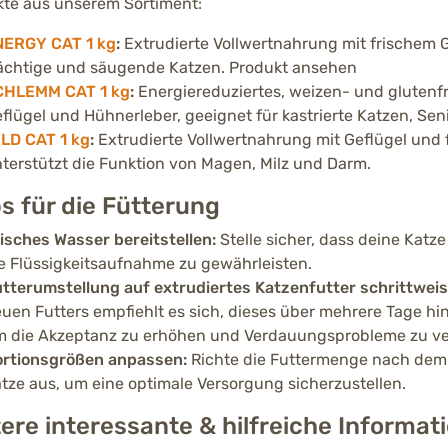
unde Tier Medical
te aus unserem Sortiment:
NERGY CAT 1 kg
:
Extrudierte Vollwertnahrung mit frischem Ge
ächtige und säugende Katzen. Produkt ansehen
CHLEMM CAT 1 kg
:
Energiereduziertes, weizen- und glutenfr
flügel und Hühnerleber, geeignet für kastrierte Katzen, Sen
LD CAT 1 kg
:
Extrudierte Vollwertnahrung mit Geflügel und 
terstützt die Funktion von Magen, Milz und Darm.
s für die Fütterung
isches Wasser bereitstellen:
Stelle sicher, dass deine Katz
e Flüssigkeitsaufnahme zu gewährleisten.
tterumstellung auf extrudiertes Katzenfutter schrittwei
uen Futters empfiehlt es sich, dieses über mehrere Tage h
 die Akzeptanz zu erhöhen und Verdauungsprobleme zu v
rtionsgrößen anpassen:
Richte die Futtermenge nach dem A
tze aus, um eine optimale Versorgung sicherzustellen.
ere interessante & hilfreiche Informat