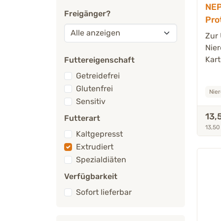
NE
Freigänger?
Pro
Sch
Zur
Kat
Nier
Kart
Futtereigenschaft
Getreidefrei
Glutenfrei
Nier
Sensitiv
13,
Futterart
13,50
Kaltgepresst
Extrudiert
Spezialdiäten
Verfügbarkeit
Sofort lieferbar