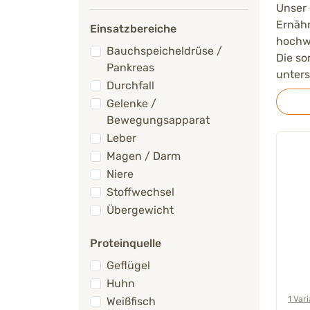
Unser 
Ernäh
Einsatzbereiche
hochwe
Bauchspeicheldrüse /
Die so
Pankreas
unters
Durchfall
Gelenke /
Bewegungsapparat
Leber
Magen / Darm
Niere
Stoffwechsel
Übergewicht
Proteinquelle
Geflügel
Huhn
1 Var
Weißfisch