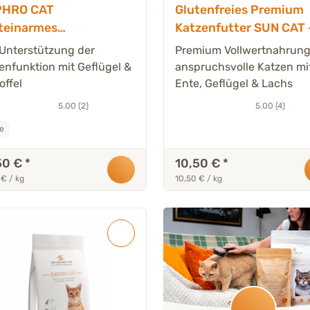
PHRO CAT
Glutenfreies Premium
teinarmes
Katzenfutter SUN CAT -
onkosttrockenfutter
kg
 Unterstützung der
Premium Vollwertnahrung
ze - 1 kg
enfunktion mit Geflügel &
anspruchsvolle Katzen mi
offel
Ente, Geflügel & Lachs
5.00 (2)
5.00 (4)
e
50 €
*
10,50 €
*
 € / kg
10,50 € / kg