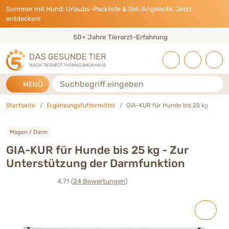
Direkt zu:
INHALT
HAUPTMENÜ
FOOTER
Sommer mit Hund: Urlaubs-Packliste & Set-Angebote. Jetzt
entdecken!
50+ Jahre Tierarzt-Erfahrung
Suche
MENÜ
Startseite
Ergänzungsfuttermittel
GIA-KUR für Hunde bis 25 kg
Magen / Darm
GIA-KUR für Hunde bis 25 kg - Zur
Unterstützung der Darmfunktion
4,71
(24
Bewertungen
)