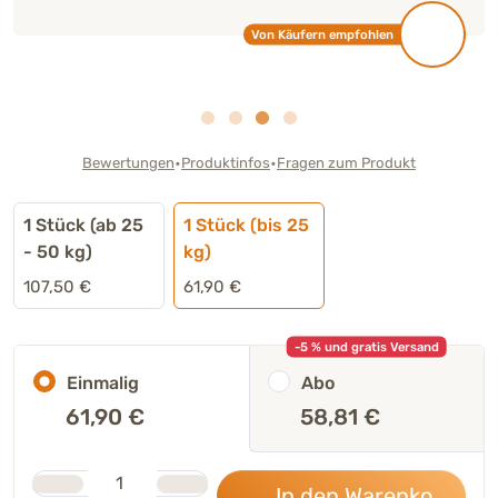
Von Käufern empfohlen
•
•
Bewertungen
Produktinfos
Fragen zum Produkt
1 Stück (ab 25
1 Stück (bis 25
- 50 kg)
kg)
107,50 €
61,90 €
-5 % und gratis Versand
Einmalig
Abo
61,90
€
58,81 €
Stk.
Anzahl
In den Warenkorb
61,