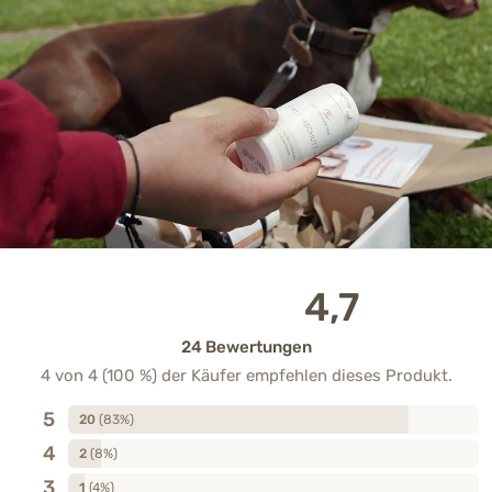
4,7
24 Bewertungen
4 von 4 (100 %) der Käufer empfehlen dieses Produkt.
5
20
(83%)
4
2
(8%)
3
1
(4%)