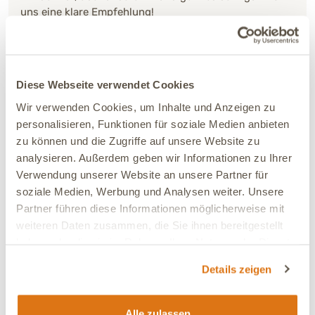
uns eine klare Empfehlung!
Verbesserung:
Deutliche Verbesserung
Ja, ich empfehle dieses Produkt
Diese Webseite verwendet Cookies
Wir verwenden Cookies, um Inhalte und Anzeigen zu
18.04.2025
personalisieren, Funktionen für soziale Medien anbieten
Eine rundum perfekt ausgesuchte Mischung!
zu können und die Zugriffe auf unsere Website zu
analysieren. Außerdem geben wir Informationen zu Ihrer
Verwendung unserer Website an unsere Partner für
soziale Medien, Werbung und Analysen weiter. Unsere
26.02.2024
Partner führen diese Informationen möglicherweise mit
Hat bei unserer Hündin immer gewirkt.
weiteren Daten zusammen, die Sie ihnen bereitgestellt
haben oder die sie im Rahmen Ihrer Nutzung der Dienste
gesammelt haben.
Details zeigen
04.02.2024
Mein Hund hat die Zutaten problemlos gefressen und
super vertragen. Sie ist allerdings auch nicht
Alle zulassen