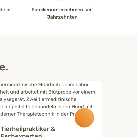
de in
Familienunternehmen seit
Jahrzehnten
e.
Ernäh
Sie stel
Tierheil­praktiker &
Rezeptur
Fachexperten