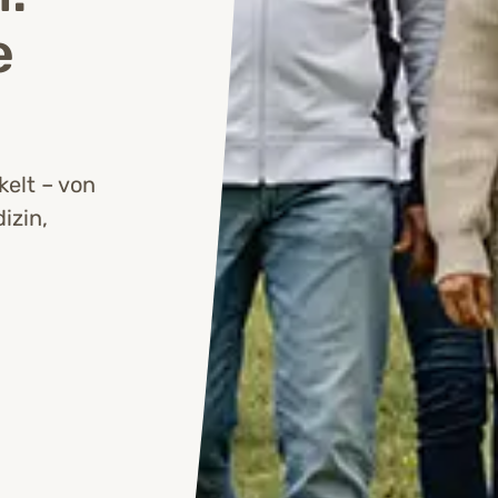
e
elt – von
izin,