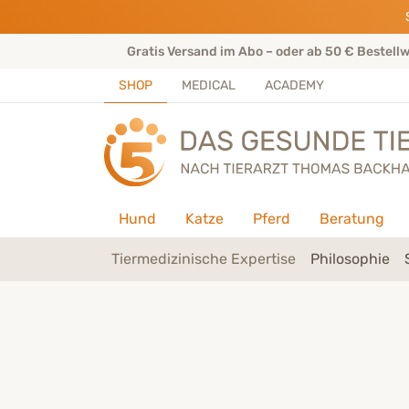
Direkt zu:
INHALT
HAUPTMENÜ
FOOTER
rtenteam
Gratis Versand im Abo – oder ab 50 € Bestell
SHOP
MEDICAL
ACADEMY
Hund
Katze
Pferd
Beratung
Tiermedizinische Expertise
Philosophie