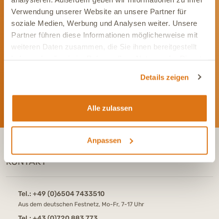
Verwendung unserer Website an unsere Partner für
Werde Teil unserer Community
soziale Medien, Werbung und Analysen weiter. Unsere
Partner führen diese Informationen möglicherweise mit
Bleib immer auf dem Laufenden und vernetze Dich mit uns auf
weiteren Daten zusammen, die Sie ihnen bereitgestellt
Social Media. Unsere Kanäle bieten Dir aktuelle News und
haben oder die sie im Rahmen Ihrer Nutzung der Dienste
exklusive Einblicke.
gesammelt haben.
Details zeigen
Alle zulassen
Anpassen
KONTAKT
Tel.:
+49 (0)6504 7433510
Aus dem deutschen Festnetz, Mo-Fr, 7-17 Uhr
Tel.:
+43 (0)720 883 773