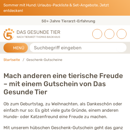
Direkt zu:
INHALT
HAUPTMENÜ
FOOTER
Sommer mit Hund: Urlaubs-Packliste & Set-Angebote. Jetzt
entdecken!
50+ Jahre Tierarzt-Erfahrung
Suche
MENÜ
Startseite
Geschenk-Gutscheine
Mach anderen eine tierische Freude
– mit einem Gutschein von Das
Gesunde Tier
Ob zum Geburtstag, zu Weihnachten, als Dankeschön oder
einfach nur so: Es gibt viele gute Gründe, einem anderen
Hunde- oder Katzenfreund eine Freude zu machen.
Mit unserem hübschen Geschenk-Gutschein geht das ganz