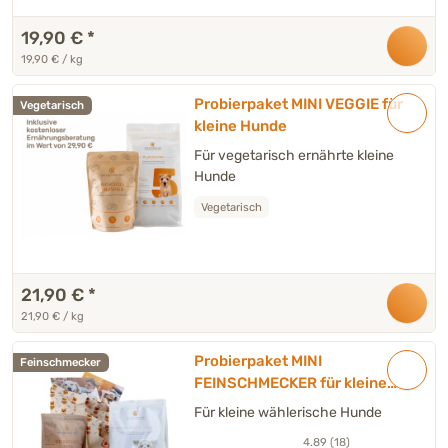
19,90 €
*
19,90 € / kg
Probierpaket MINI VEGGIE für
Vegetarisch
kleine Hunde
Für vegetarisch ernährte kleine
Hunde
Vegetarisch
21,90 €
*
21,90 € / kg
Probierpaket MINI
Feinschmecker
FEINSCHMECKER für kleine
Hunde
Für kleine wählerische Hunde
4.89 (18)