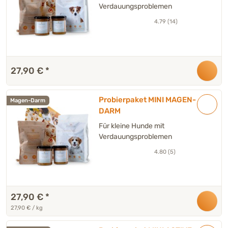
INTESTO
Verdauungsproblemen
4.79 (14)
27,90 €
*
Probierpaket MINI MAGEN-
Magen-Darm
DARM
Für kleine Hunde mit
Verdauungsproblemen
4.80 (5)
27,90 €
*
27,90 € / kg