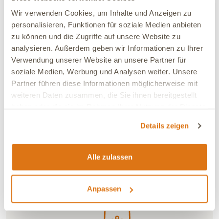
zeige 1 bis 9 von 9 Artikeln
Wir verwenden Cookies, um Inhalte und Anzeigen zu
personalisieren, Funktionen für soziale Medien anbieten
zu können und die Zugriffe auf unsere Website zu
analysieren. Außerdem geben wir Informationen zu Ihrer
Verwendung unserer Website an unsere Partner für
soziale Medien, Werbung und Analysen weiter. Unsere
Du bist neugierig geworden? Entdecke jetzt auch
Partner führen diese Informationen möglicherweise mit
unsere speziellen
Hundefutter Probierpakete für
weiteren Daten zusammen, die Sie ihnen bereitgestellt
Welpen
oder bestelle Dir individuell zusammenstellbare
haben oder die sie im Rahmen Ihrer Nutzung der Dienste
Futterproben für Deinen Hund
.
gesammelt haben.
Details zeigen
Um sicherzustellen, dass jeder die Chance hat, unsere
hochwertigen Produkte kennenzulernen, ist die Bestellung
Alle zulassen
auf maximal zwei Probierpakete pro Kunde begrenzt.
Anpassen