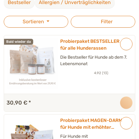
Bestseller
Allergien / Unverträglichkeiten
Profitiere jetzt von v
ersandkostenfreier Lieferung
und
vergünstigten Kennenlernpreisen
. Jetzt das passende
Probierpaket auswählen und Deinen Hund mit
Sortieren
Filter
hochwertigem Hundefutter verwöhnen!
Probierpaket BESTSELLER
Bald wieder da
für alle Hunderassen
Die Bestseller für Hunde ab dem 7.
Lebensmonat
4.92 (13)
30,90 €
*
Probierpaket MAGEN-DARM
für Hunde mit erhöhter
Magen-Darm Sensibilität -
Für Hunde mit