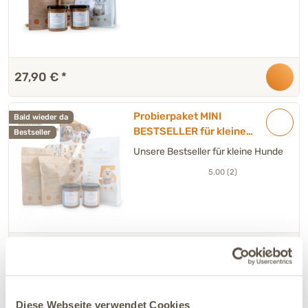
27,90 €
*
Probierpaket MINI
Bald wieder da
BESTSELLER für kleine
Bestseller
Hunde
Unsere Bestseller für kleine Hunde
5.00 (2)
30,90 €
*
14,05 € / kg
Diese Webseite verwendet Cookies