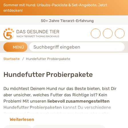
Direkt zu:
INHALT
HAUPTMENÜ
FOOTER
Sommer mit Hund: Urlaubs-Packliste & Set-Angebote. Jetzt
entdecken!
50+ Jahre Tierarzt-Erfahrung
Suche
MENÜ
Startseite
Hundefutter Probierpakete
Hundefutter Probierpakete
Du möchtest Deinem Hund nur das Beste bieten, bist Dir
aber unsicher, welches Futter das Richtige ist? Kein
Problem! Mit unseren
liebevoll zusammengestellten
Hundefutter Probierpaketen
kannst Du verschiedene
Sorten und Geschmacksrichtungen testen, ohne alle
Weiterlesen
Produkte separat kaufen zu müssen. Die Pakete sind
perfekt auf die Bedürfnisse Deines Lieblings abgestimmt.