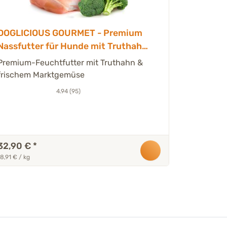
2 Varianten
DOGLICIOUS GOURMET - Premium
Nassfutter für Hunde mit Truthahn
GEHORCH
& Marktgemüse - 6 x 290 g
Training
Premium-Feuchtfutter mit Truthahn &
frischem Marktgemüse
Premium-
Putenflei
4.94 (95)
32,90 €
*
10,50 €
18,91 € / kg
52,50 € / kg