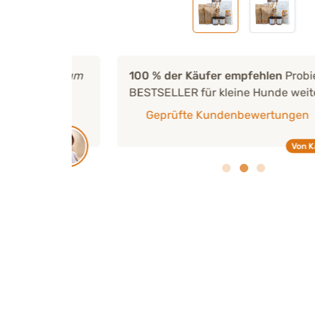
ideal zum
100 % der Käufer empfehlen
Probierpaket
BESTSELLER für kleine Hunde weiter.
Geprüfte Kundenbewertungen
us
Von Käufern e