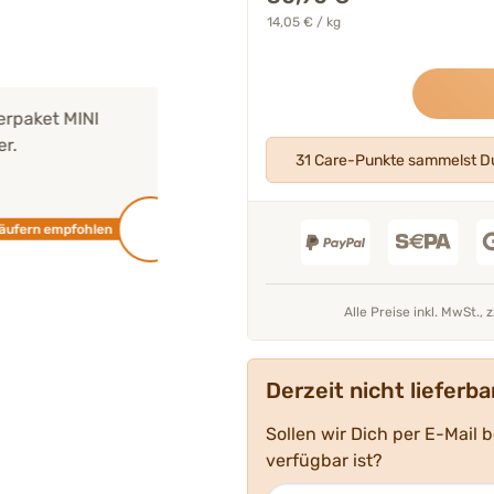
14,05 € / kg
 MINI
"Alle unsere Produkte werden
von un
Experten entwickelt
und geprüft."
31 Care-Punkte sammelst Du
Mehr über unser Expertenteam
mpfohlen
Tierarzt 
Alle Preise inkl. MwSt., 
Derzeit nicht lieferba
Sollen wir Dich per E-Mail 
verfügbar ist?