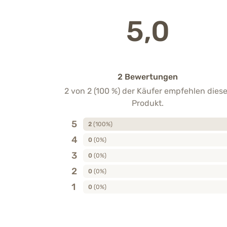
5,0
2 Bewertungen
2 von 2 (100 %) der Käufer empfehlen dies
Produkt.
5
2
(100%)
4
0
(0%)
3
0
(0%)
2
0
(0%)
1
0
(0%)