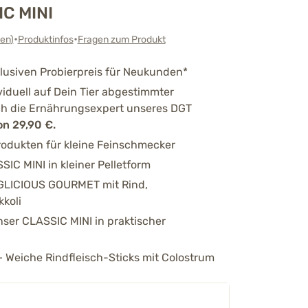
IC MINI
•
•
en
)
Produktinfos
Fragen zum Produkt
lusiven Probierpreis für Neukunden*
ividuell auf Dein Tier abgestimmter
h die Ernährungsexpert unseres DGT
on 29,90 €.
rodukten für kleine Feinschmecker
SIC MINI in kleiner Pelletform
GLICIOUS GOURMET mit Rind,
koli
er CLASSIC MINI in praktischer
Weiche Rindfleisch-Sticks mit Colostrum