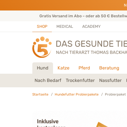
Direkt zu:
INHALT
HAUPTMENÜ
FOOTER
N
rtenteam
Gratis Versand im Abo – oder ab 50 € Bestell
SHOP
MEDICAL
ACADEMY
Hund
Katze
Pferd
Beratung
Nach Bedarf
Trockenfutter
Nassfutter
Startseite
Hundefutter Probierpakete
Probierpaket