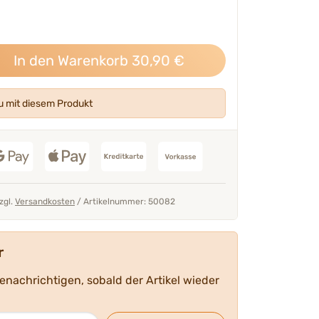
In den Warenkorb
30,90
€
seren Tierärzten &
„Unsere beliebtesten Sorten im
Kennenlernen und Testen.“
 mit diesem Produkt
Mehr über unser Expertent
Thomas Backhaus
GF & Produktentwi
zzgl.
Versandkosten
/
Artikelnummer: 50082
r
benachrichtigen, sobald der Artikel wieder