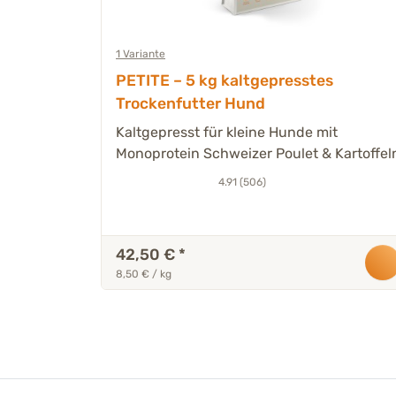
1 Variante
PETITE – 5 kg kaltgepresstes
sch
Trockenfutter Hund
rtem
Kaltgepresst für kleine Hunde mit
Monoprotein Schweizer Poulet & Kartoffel
4.91 (506)
42,50 €
*
8,50 € / kg