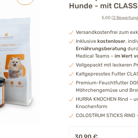
Hunde - mit CLASS
5,00
(2
Bewertung
Versandkostenfrei zum exk
Inklusive
kostenloser
, ind
Ernährungsberatung
durc
Medical Teams –
im Wert v
Vollgepackt mit leckeren P
Kaltgepresstes Futter CLAS
Premium-Feuchtfutter DO
Möhrchengemüse und Brok
HURRA KNOCHEN Rind – uns
Knochenform
COLOSTRUM STICKS RIND – 
30,90
€