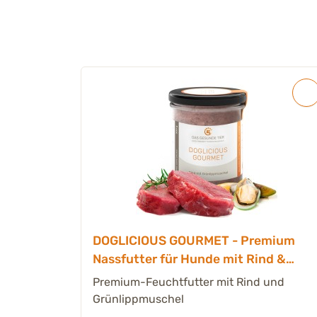
tück
DOGLICIOUS GOURMET - Premium
Nassfutter für Hunde mit Rind &
Grünlippmuschel - 6 x 300 g
SIC in
Premium-Feuchtfutter mit Rind und
rwegs
Grünlippmuschel