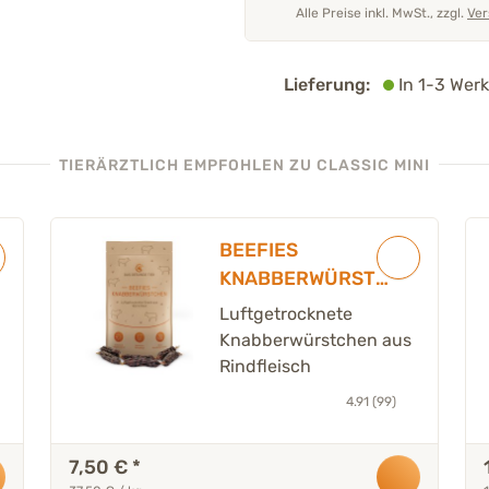
Alle Preise inkl. MwSt., zzgl.
Ver
Lieferung:
In 1-3 Werk
TIERÄRZTLICH EMPFOHLEN
ZU CLASSIC MINI
BEEFIES
KNABBERWÜRSTC
HEN - 200 g
Luftgetrocknete
Knabberwürstchen aus
Rindfleisch
4.91 (99)
7,50 €
*