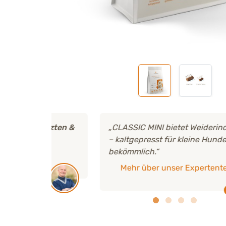
ärzten &
„CLASSIC MINI bietet Weiderind, Vollkornr
– kaltgepresst für kleine Hunde, natürlich,
bekömmlich.“
Mehr über unser Expertenteam
us
Tierärztin Pa