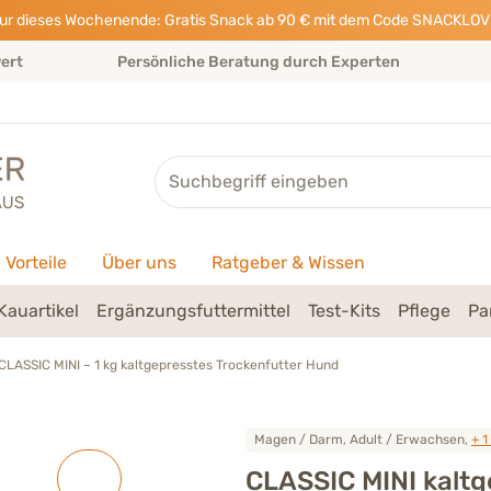
ur dieses Wochenende: Gratis Snack ab 90 € mit dem Code SNACKLOV
wert
Persönliche Beratung durch Experten
Suche
Vorteile
Über uns
Ratgeber & Wissen
Kauartikel
Ergänzungsfuttermittel
Test-Kits
Pflege
Pa
CLASSIC MINI – 1 kg kaltgepresstes Trockenfutter Hund
Magen / Darm, Adult / Erwachsen,
+ 1
CLASSIC MINI
kalt