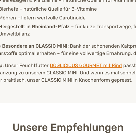
Meeresalgen & Malzkeime – natürliche Quellen für Vitamine 
Bierhefe – natürliche Quelle für B-Vitamine
Möhren – liefern wertvolle Carotinoide
Hergestellt in Rheinland-Pfalz
– für kurze Transportwege, f
Umweltbilanz
 Besondere an CLASSIC MINI:
Dank der schonenden Kaltpr
rstoffe
optimal erhalten – für eine vollwertige Ernährung, 
p:
Unser Feuchtfutter
DOGLICIOUS GOURMET mit Rind
passt
änzung zu unserem CLASSIC MINI. Und wenn es mal schnell 
r praktisch, unser CLASSIC MINI in Knochenform gepresst.
Unsere Empfehlungen