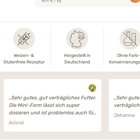
18,91 € / kg
Weizen- &
Hergestellt in
Ohne Farb
Glutenfreie Rezeptur
Deutschland
Konservierungs
„Sehr gutes, gut verträgliches Futter.
„Sehr gutes
Die Mini-Form lässt sich super
verträglich.
dosieren und ist problemlos auch für
Johanna
kleine Hunde. Auch meine Kleinpudel
Astrid
bevorzugen die Mini-Form. Sieht ein
bisschen aus wie Kaninchenfutter,