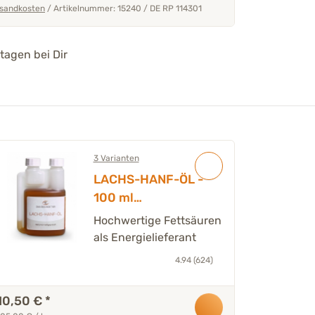
sandkosten
/
Artikelnummer: 15240
/
DE RP 114301
tagen bei Dir
3 Varianten
LACHS-HANF-ÖL -
100 ml
Ergänzungsfutter
Hochwertige Fettsäuren
mittel Hund &
als Energielieferant
Katze
4.94 (624)
10,50 €
*