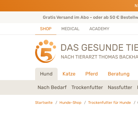
Direkt zu:
INHALT
HAUPTMENÜ
FOOTER
N
rtenteam
Gratis Versand im Abo – oder ab 50 € Bestell
SHOP
MEDICAL
ACADEMY
Hund
Katze
Pferd
Beratung
Nach Bedarf
Trockenfutter
Nassfutter
Startseite
Hunde-Shop
Trockenfutter für Hunde