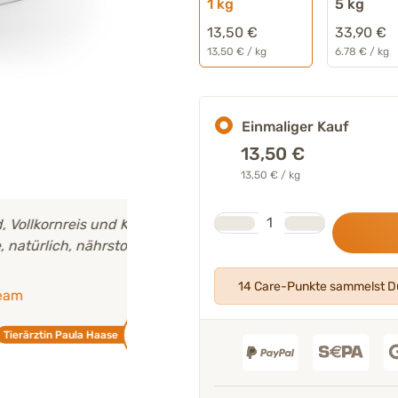
1 kg
5 kg
13,50 €
33,90 €
13,50 € / kg
6.78 € / kg
Einmaliger Kauf
13,50
€
13,50 € / kg
Stk.
Anzahl
eis und Kräuter
100 % der Hunde vertragen dieses F
 nährstoffreich,
gut.
Geprüfte Kundenbewertungen
14 Care-Punkte sammelst Du
K
ula Haase