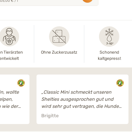
105,00 € / l
n Tierärzten
Ohne Zuckerzusatz
Schonend
entwickelt
kaltgepresst
n, wollte
„Classic Mini schmeckt unseren
elpen,
Shelties ausgesprochen gut und
 wie der
wird sehr gut vertragen, die Hunde
 einen
lieben es.“
Brigitte
Hunde und
eisterung,