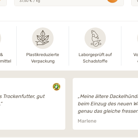
37,50 € / kg
-&
Plastikreduzierte
Laborgeprüft auf
Vo
mittel
Verpackung
Schadstoffe
 Trockenfutter, gut
„Meine ältere Dackelhündi
“
beim Einzug des neuen W
genau das gleiche fressen
Welpe, also habe ich dann
Marlene
Sack bestellt für adulte 
auch sie frisst es mit Beg