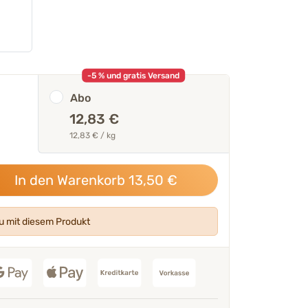
-5 % und gratis Versand
Abo
12,83 €
12,83 € / kg
utter gut oder sehr
100 % der Käufer empfehlen
CL
In den Warenkorb
13,50
€
Geprüfte Kundenbewertun
 mit diesem Produkt
undenfeedback