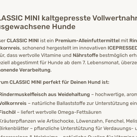
obwohl sie sehr mäkelig ist
ASSIC MINI kaltgepresste Vollwertnahr
usgewachsene Hunde
ser
CLASSIC MINI
ist ein
Premium-Alleinfuttermittel
mit
Rin
lkornreis
, schonend hergestellt im innovativen
ICEPRESSED
ür, dass wertvolle Vitamine und
Nährstoffe
bestmöglich erha
ziell abgestimmt für Hunde ab dem 7. Lebensmonat, überze
honende Verarbeitung
.
um CLASSIC MINI perfekt für Deinen Hund ist:
Rindermuskelfleisch aus Weidehaltung
– hochwertige, arom
Vollkornreis
– natürliche Ballaststoffe zur Unterstützung 
Fischöl
– liefert wertvolle Omega-Fettsäuren
Kräuterpflanzen wie Artischocke, Löwenzahn, Fenchel, Meli
Birkenblätter – pflanzliche Unterstützung für Verdauungs-