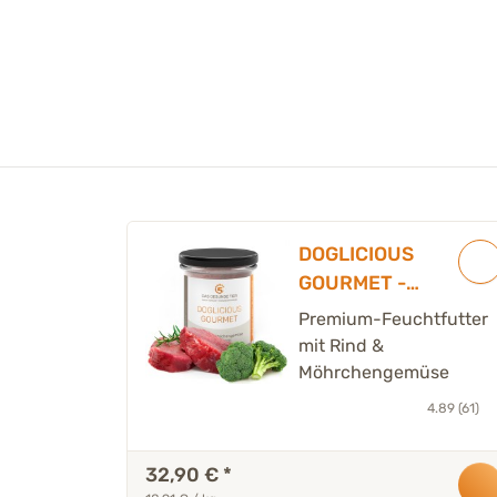
DOGLICIOUS
GOURMET -
Premium
Premium-Feuchtfutter
Nassfutter für
mit Rind &
Hunde mit Rind,
Möhrchengemüse
Möhrchengemüse
4.89 (61)
& Brokkoli - 6 x
290 g
32,90 €
*