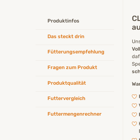
schmeckt aber allen Hunden!“
CL
Produktinfos
a
Das steckt drin
Un
Vol
Fütterungsempfehlung
daf
Spe
Fragen zum Produkt
sc
Produktqualität
War
Futtervergleich
Futtermengenrechner