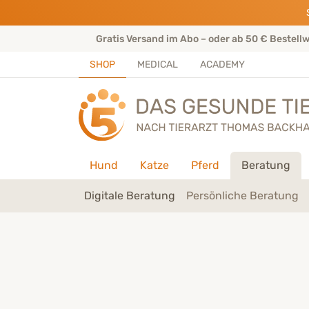
Direkt zu:
INHALT
HAUPTMENÜ
FOOTER
rtenteam
Gratis Versand im Abo – oder ab 50 € Bestell
SHOP
MEDICAL
ACADEMY
Hund
Katze
Pferd
Beratung
Digitale Beratung
Persönliche Beratung