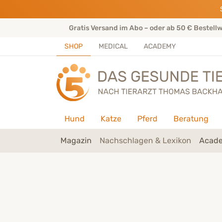
Direkt zu:
INHALT
HAUPTMENÜ
FOOTER
rtenteam
Gratis Versand im Abo – oder ab 50 € Bestell
SHOP
MEDICAL
ACADEMY
Hund
Katze
Pferd
Beratung
Magazin
Nachschlagen & Lexikon
Acade