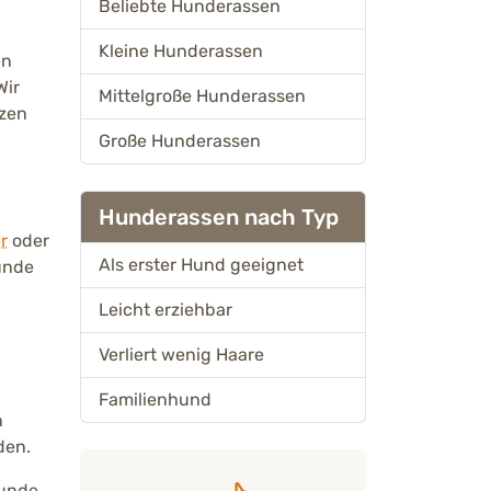
Beliebte Hunderassen
Kleine Hunderassen
en
Wir
Mittelgroße Hunderassen
tzen
Große Hunderassen
Hunderassen nach Typ
r
oder
Als erster Hund geeignet
Hunde
Leicht erziehbar
Verliert wenig Haare
Familienhund
n
den.
unde,