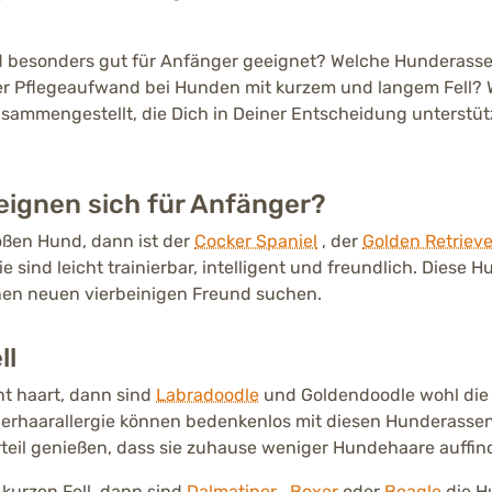
d besonders gut für Anfänger geeignet? Welche Hunderass
er Pflegeaufwand bei Hunden mit kurzem und langem Fell? 
usammengestellt, die Dich in Deiner Entscheidung unterstü
eignen sich für Anfänger?
oßen Hund, dann ist der
Cocker Spaniel
, der
Golden Retrieve
ie sind leicht trainierbar, intelligent und freundlich. Diese 
einen neuen vierbeinigen Freund suchen.
ll
ht haart, dann sind
Labradoodle
und Goldendoodle wohl die
ierhaarallergie können bedenkenlos mit diesen Hunderasse
il genießen, dass sie zuhause weniger Hundehaare auffin
kurzen Fell, dann sind
Dalmatiner
,
Boxer
oder
Beagle
die H