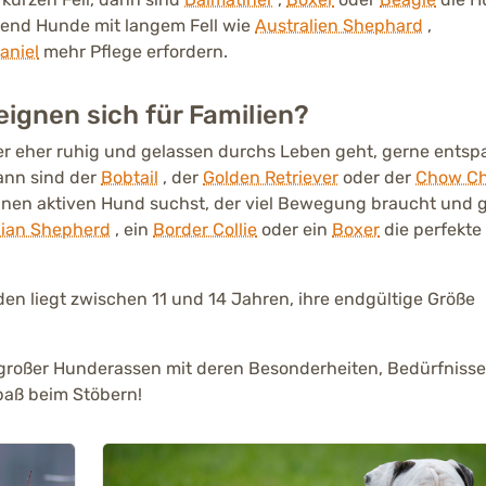
end Hunde mit langem Fell wie
Australien Shephard
,
aniel
mehr Pflege erfordern.
ignen sich für Familien?
der eher ruhig und gelassen durchs Leben geht, gerne entsp
dann sind der
Bobtail
, der
Golden Retriever
oder der
Chow C
 einen aktiven Hund suchst, der viel Bewegung braucht und 
lian Shepherd
, ein
Border Collie
oder ein
Boxer
die perfekte
n liegt zwischen 11 und 14 Jahren, ihre endgültige Größe
telgroßer Hunderassen mit deren Besonderheiten, Bedürfniss
paß beim Stöbern!