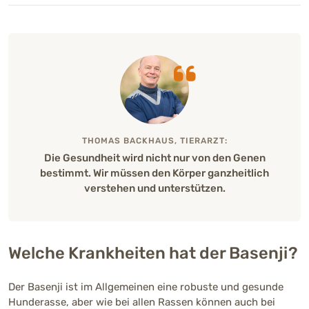
Gesundheit
Rassetypisch können Fanconi-Syndrom,
Augenkrankheiten sowie Hüftdysplasie
auftreten. Gentests und regelmäßige Vorsorge
gelten als wichtig.
THOMAS BACKHAUS, TIERARZT:
Die Gesundheit wird nicht nur von den Genen
Lebenserwartung
bestimmt. Wir müssen den Körper ganzheitlich
12 – 16 Jahre
verstehen und unterstützen.
Richtpreis (Züchter)
1200 - 2000 €
Welche Krankheiten hat der Basenji?
Der Basenji ist im Allgemeinen eine robuste und gesunde
Hunderasse, aber wie bei allen Rassen können auch bei