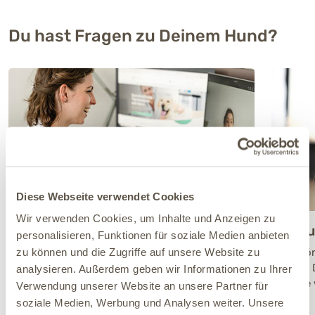
Du hast Fragen zu Deinem Hund?
Diese Webseite verwendet Cookies
Wir verwenden Cookies, um Inhalte und Anzeigen zu
Tierärztliche
Anru
personalisieren, Funktionen für soziale Medien anbieten
Onlineberatung
zu können und die Zugriffe auf unsere Website zu
Persön
wenn D
analysieren. Außerdem geben wir Informationen zu Ihrer
Individuelle Beratung durch unsere Tierärzte
gerne 
per Video oder Telefon. Persönlich, fundiert
Verwendung unserer Website an unsere Partner für
und mit individuellem Gesundheitsplan.
soziale Medien, Werbung und Analysen weiter. Unsere