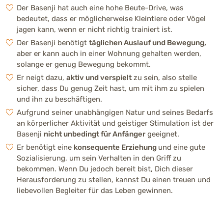
Der Basenji hat auch eine hohe Beute-Drive, was
Herkunft
bedeutet, dass er möglicherweise Kleintiere oder Vögel
Zentralafrika
jagen kann, wenn er nicht richtig trainiert ist.
Der Basenji benötigt
täglichen Auslauf und Bewegung,
aber er kann auch in einer Wohnung gehalten werden,
Körperliche Merkmale
solange er genug Bewegung bekommt.
Kompakter, eleganter Körperbau. Aufrechte
Er neigt dazu,
Ohren, stark geringelte Rute, feines kurzes
aktiv und verspielt
zu sein, also stelle
sicher, dass Du genug Zeit hast, um mit ihm zu spielen
Fell.
und ihn zu beschäftigen.
Aufgrund seiner unabhängigen Natur und seines Bedarfs
Höhe / Größe
an körperlicher Aktivität und geistiger Stimulation ist der
41 - 43 cm (mittel) (Rüde)
Basenji
nicht unbedingt für Anfänger
geeignet.
38 - 40 cm (Hündin)
Er benötigt eine
konsequente Erziehung
und eine gute
Sozialisierung, um sein Verhalten in den Griff zu
Gewicht
bekommen. Wenn Du jedoch bereit bist, Dich dieser
Herausforderung zu stellen, kannst Du einen treuen und
10 - 12 kg (Rüde)
liebevollen Begleiter für das Leben gewinnen.
9 - 11 kg (Hündin)
Fellfarben