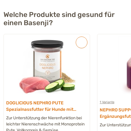
Welche Produkte sind gesund für
einen Basenji?
1 Variante
DOGLICIOUS NEPHRO PUTE
Spezialnassfutter für Hunde mit
NEPHRO SUPPO
leichten Nierenproblemen - 6 x 400
Ergänzungsfutt
Zur Unterstützung der Nierenfunktion bei
g
& Katzen
leichter Nierenschwäche mit Monoprotein
Zur Unterstützun
Pute, Vollkornreis & Gemüse