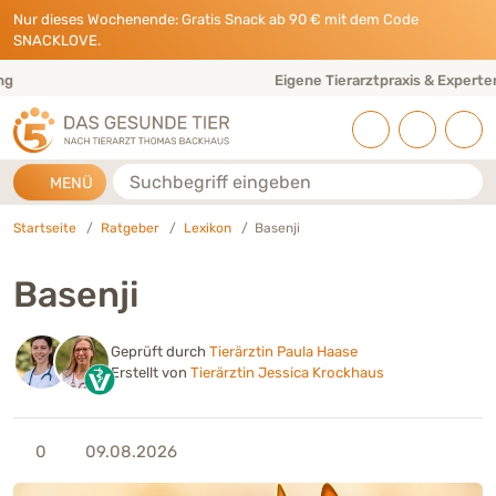
Direkt zu:
INHALT
HAUPTMENÜ
FOOTER
Nur dieses Wochenende: Gratis Snack ab 90 € mit dem Code
SNACKLOVE.
Eigene Tierarztpraxis & Expertenteam
Suche
MENÜ
Startseite
Ratgeber
Lexikon
Basenji
Basenji
Geprüft durch
Tierärztin Paula Haase
Erstellt von
Tierärztin Jessica Krockhaus
0
09.08.2026