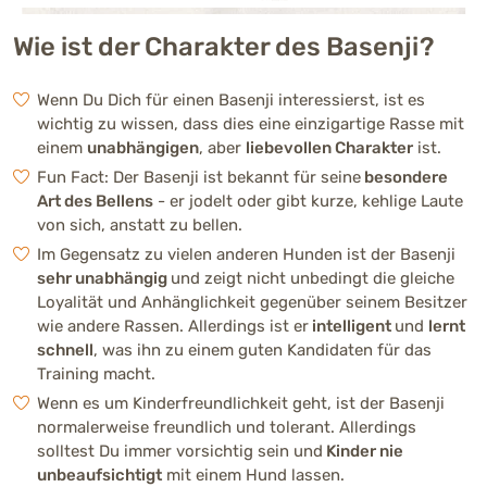
Menschenbezogenhei
Mittelmäßig ausgeprägt (3 vo
t
Wie ist der Charakter des Basenji?
Wenn Du Dich für einen Basenji interessierst, ist es
Aktivität
Stark ausgeprägt (4 von 5)
wichtig zu wissen, dass dies eine einzigartige Rasse mit
einem
unabhängigen
, aber
liebevollen Charakter
ist.
Trainierbarkeit
Fun Fact: Der Basenji ist bekannt für seine
besondere
Schwach ausgeprägt (2 von 5
Art des Bellens
- er jodelt oder gibt kurze, kehlige Laute
von sich, anstatt zu bellen.
Intelligenz
Stark ausgeprägt (4 von 5)
Im Gegensatz zu vielen anderen Hunden ist der Basenji
sehr unabhängig
und zeigt nicht unbedingt die gleiche
Kinderfreundlichkeit
Loyalität und Anhänglichkeit gegenüber seinem Besitzer
Mittelmäßig ausgeprägt (3 vo
wie andere Rassen. Allerdings ist er
intelligent
und
lernt
schnell
, was ihn zu einem guten Kandidaten für das
Bellfreudigkeit
Training macht.
Schwach ausgeprägt (2 von 5
Wenn es um Kinderfreundlichkeit geht, ist der Basenji
normalerweise freundlich und tolerant. Allerdings
Merkmale
solltest Du immer vorsichtig sein und
Kinder nie
unbeaufsichtigt
mit einem Hund lassen.