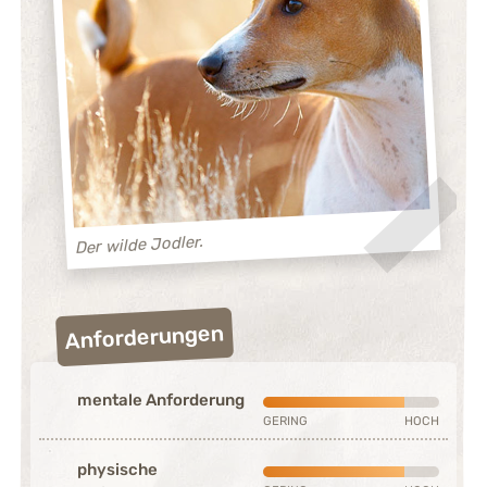
Der wilde Jodler.
Anforderungen
mentale Anforderung
Stark ausgeprägt (4 von 5)
GERING
HOCH
physische