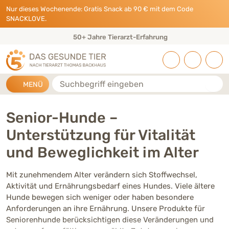
Direkt zu:
INHALT
HAUPTMENÜ
FOOTER
Nur dieses Wochenende: Gratis Snack ab 90 € mit dem Code
SNACKLOVE.
50+ Jahre Tierarzt-Erfahrung
Suche
MENÜ
Senior-Hunde –
Unterstützung für Vitalität
und Beweglichkeit im Alter
Mit zunehmendem Alter verändern sich Stoffwechsel,
Aktivität und Ernährungsbedarf eines Hundes. Viele ältere
Hunde bewegen sich weniger oder haben besondere
Anforderungen an ihre Ernährung. Unsere Produkte für
Seniorenhunde berücksichtigen diese Veränderungen und