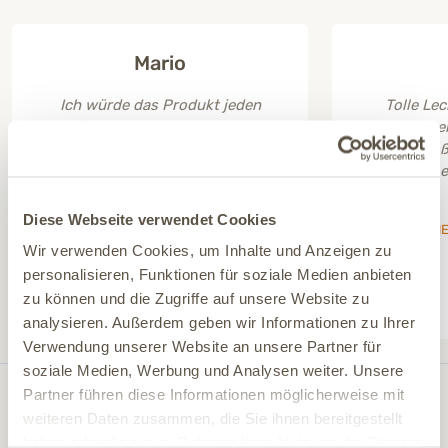
Mario
Ich würde das Produkt jeden
Tolle Lec
empfehlen so wie das Futter hat
Training ve
meiner noch keins reingehauen
sind für gro
Daumen hoch
da sie e
VITALA – 10 kg Trockenfutter Hund
Diese Webseite verwendet Cookies
CHEWING ME 
Wir verwenden Cookies, um Inhalte und Anzeigen zu
personalisieren, Funktionen für soziale Medien anbieten
zu können und die Zugriffe auf unsere Website zu
analysieren. Außerdem geben wir Informationen zu Ihrer
Verwendung unserer Website an unsere Partner für
soziale Medien, Werbung und Analysen weiter. Unsere
Partner führen diese Informationen möglicherweise mit
Du benötigst Unterstützung? Hier
weiteren Daten zusammen, die Sie ihnen bereitgestellt
kannst Du uns ganz bequem erreichen.
haben oder die sie im Rahmen Ihrer Nutzung der Dienste