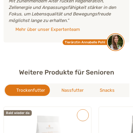
Mit zunehmendem Alter rücken Regeneration,
Zellenergie und Anpassungsfähigkeit stärker in den
Fokus, um Lebensqualität und Bewegungsfreude
möglichst lange zu erhalten.“
Mehr über unser Expertenteam
Tierärztin Annabelle Pohl
Weitere Produkte für Senioren
Trockenfutter
Nassfutter
Snacks
E
Bald wieder da