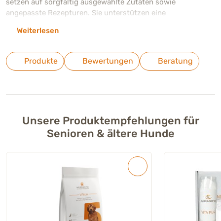
setzen auf sorgfältig ausgewählte Zutaten sowie
angepasste Rezepturen. Sie unterstützen eine
ausgewogene Versorgung in der späteren Lebensphase und
Weiterlesen
helfen dabei, Vitalität, Beweglichkeit und Wohlbefinden auch
im Alter möglichst lange zu erhalten.
Produkte
Bewertungen
Beratung
Unsere Produktempfehlungen für
Senioren & ältere Hunde