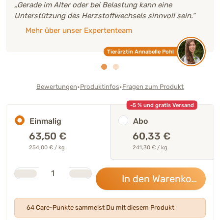
„Gerade im Alter oder bei Belastung kann eine
Unterstützung des Herzstoffwechsels sinnvoll sein.“
Mehr über unser Expertenteam
Tierärztin Annabelle Pohl
•
•
Bewertungen
Produktinfos
Fragen zum Produkt
-5 % und gratis Versand
Einmalig
Abo
63,50
€
60,33 €
254,00 € / kg
241,30 € / kg
Stk.
Anzahl
In den Warenkorb
63,
64 Care-Punkte sammelst Du mit diesem Produkt