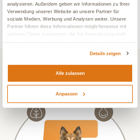
Kundenbewertungen
analysieren. Außerdem geben wir Informationen zu Ihrer
Verwendung unserer Website an unsere Partner für
für "COR VITAL FORTE DOG"
soziale Medien, Werbung und Analysen weiter. Unsere
Partner führen diese Informationen möglicherweise mit
Jetzt kaufen und als erster bewerten. Wenn Du Fragen zu
weiteren Daten zusammen, die Sie ihnen bereitgestellt
unserem Produkt hast nimm gerne
Kontakt
zu uns auf.
haben oder die sie im Rahmen Ihrer Nutzung der Dienste
gesammelt haben.
Details zeigen
GESUNDHEIT ENTSTEHT IM GLEICHGEWICHT ALLER ORGANE.
Das steht hinter dem 5-E™
Alle zulassen
Ernährungskonzept
Anpassen