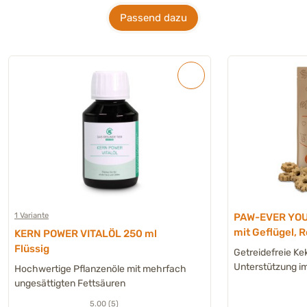
Passend dazu
1 Variante
PAW-EVER YOU
mit Geflügel, 
KERN POWER VITALÖL 250 ml
Weißdorn - 200
Flüssig
Getreidefreie Ke
Unterstützung im
Hochwertige Pflanzenöle mit mehrfach
ungesättigten Fettsäuren
5.00 (5)