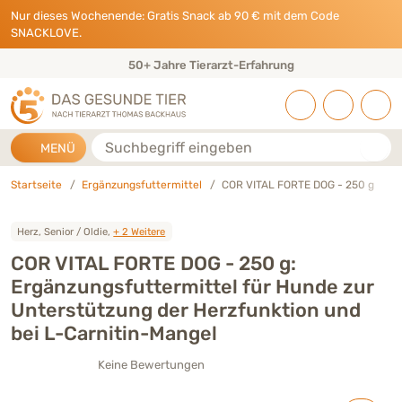
Direkt zu:
INHALT
HAUPTMENÜ
FOOTER
Nur dieses Wochenende: Gratis Snack ab 90 € mit dem Code
SNACKLOVE.
50+ Jahre Tierarzt-Erfahrung
Suche
MENÜ
Startseite
Ergänzungsfuttermittel
COR VITAL FORTE DOG - 250 g
Herz, Senior / Oldie,
+ 2 Weitere
COR VITAL FORTE DOG - 250 g:
Ergänzungsfuttermittel für Hunde zur
Unterstützung der Herzfunktion und
bei L-Carnitin-Mangel
Keine Bewertungen