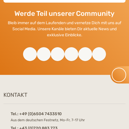
Werde Teil unserer Community
Bleib immer auf dem Laufenden und vernetze Dich mit uns auf
Social Media. Unsere Kanäle bieten Dir aktuelle News und
exklusive Einblicke.
KONTAKT
Tel.:
+49 (0)6504 7433510
Aus dem deutschen Festnetz, Mo-Fr, 7-17 Uhr
Tel.:
+43 (0)720 883 773