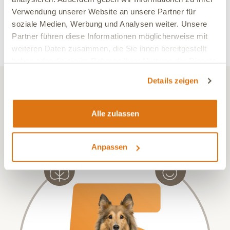
für "COR VITAL FORTE CAT"
Verwendung unserer Website an unsere Partner für
soziale Medien, Werbung und Analysen weiter. Unsere
Jetzt kaufen und als erster bewerten. Wenn Du Fragen zu
Partner führen diese Informationen möglicherweise mit
unserem Produkt hast nimm gerne
Kontakt
zu uns auf.
weiteren Daten zusammen, die Sie ihnen bereitgestellt
haben oder die sie im Rahmen Ihrer Nutzung der Dienste
gesammelt haben.
Details zeigen
GESUNDHEIT ENTSTEHT IM GLEICHGEWICHT ALLER ORGANE.
Das steht hinter dem 5-E™
Alle zulassen
Ernährungskonzept
Anpassen