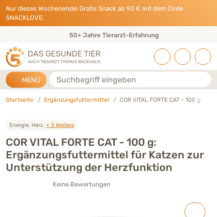
Direkt zu:
INHALT
HAUPTMENÜ
FOOTER
Nur dieses Wochenende: Gratis Snack ab 90 € mit dem Code
SNACKLOVE.
50+ Jahre Tierarzt-Erfahrung
Suche
MENÜ
Startseite
Ergänzungsfuttermittel
COR VITAL FORTE CAT - 100 g
Energie, Herz,
+ 3 Weitere
COR VITAL FORTE CAT - 100 g:
Ergänzungsfuttermittel für Katzen zur
Unterstützung der Herzfunktion
Keine Bewertungen