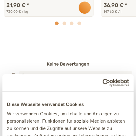
21,90 €
*
36,90 €
*
730,00 € / kg
147,60 € / l
Keine Bewertungen
5
0
4
0
3
0
2
0
Diese Webseite verwendet Cookies
1
0
Wir verwenden Cookies, um Inhalte und Anzeigen zu
personalisieren, Funktionen für soziale Medien anbieten
zu können und die Zugriffe auf unsere Website zu
Kundenbewertungen
analysieren. Außerdem geben wir Informationen zu Ihrer