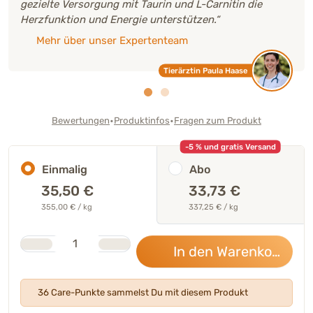
gezielte Versorgung mit Taurin und L-Carnitin die
Herzfunktion und Energie unterstützen.“
Mehr über unser Expertenteam
Tierärztin Paula Haase
•
•
Bewertungen
Produktinfos
Fragen zum Produkt
-5 % und gratis Versand
Einmalig
Abo
35,50
€
33,73 €
355,00 € / kg
337,25 € / kg
Stk.
Anzahl
In den Warenkorb
35,
36 Care-Punkte sammelst Du mit diesem Produkt