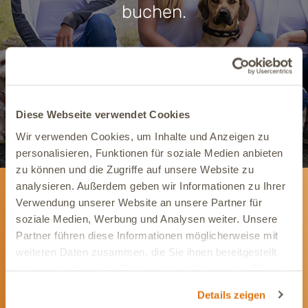
buchen.
Termin buchen
Diese Webseite verwendet Cookies
Wir verwenden Cookies, um Inhalte und Anzeigen zu
personalisieren, Funktionen für soziale Medien anbieten
zu können und die Zugriffe auf unsere Website zu
analysieren. Außerdem geben wir Informationen zu Ihrer
Verwendung unserer Website an unsere Partner für
Newsletter
soziale Medien, Werbung und Analysen weiter. Unsere
Partner führen diese Informationen möglicherweise mit
Wir informieren Dich gerne mit wertvollen Tipps
weiteren Daten zusammen, die Sie ihnen bereitgestellt
und Angeboten rund um die Gesundheit Deines
Tieres.
haben oder die sie im Rahmen Ihrer Nutzung der Dienste
gesammelt haben.
Details zeigen
Newsletter abonnieren