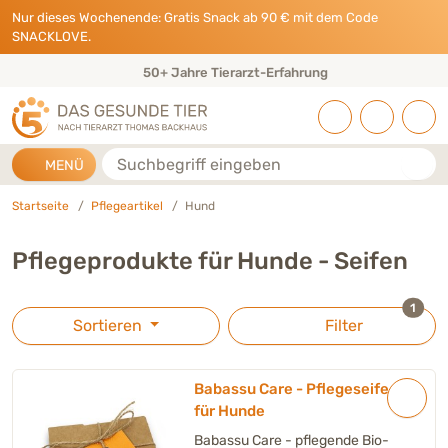
Direkt zu:
INHALT
HAUPTMENÜ
FOOTER
Nur dieses Wochenende: Gratis Snack ab 90 € mit dem Code
SNACKLOVE.
50+ Jahre Tierarzt-Erfahrung
Suche
MENÜ
Startseite
Pflegeartikel
Hund
Pflegeprodukte für Hunde - Seifen
ausge
1
Sortieren
Filter
Babassu Care - Pflegeseife
für Hunde
Babassu Care - pflegende Bio-