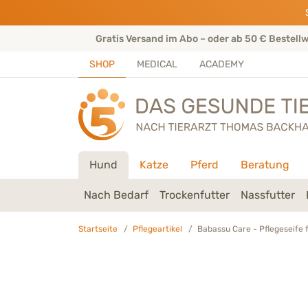
Direkt zu:
INHALT
HAUPTMENÜ
FOOTER
rtenteam
Gratis Versand im Abo – oder ab 50 € Bestell
SHOP
MEDICAL
ACADEMY
Hund
Katze
Pferd
Beratung
Nach Bedarf
Trockenfutter
Nassfutter
Startseite
Pflegeartikel
Babassu Care - Pflegeseife 