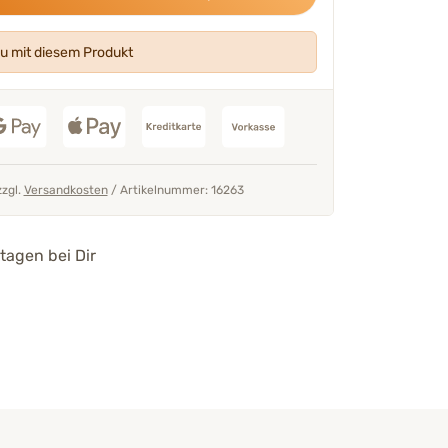
u mit diesem Produkt
zzgl.
Versandkosten
/
Artikelnummer: 16263
100 % der Käufer empfehlen
Ba
tagen bei Dir
schonenden
für Hunde weiter.
legeseife reinigt
Geprüfte Kundenbewertun
THP Ines Mart