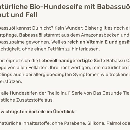
türliche Bio-Hundeseife mit Babassuöl
ut und Fell
assuöl kennst Du nicht? Kein Wunder: Bisher gilt es noch a
tpflege.
Babassuöl
stammt aus dem Amazonasbecken und w
assupalme gewonnen. Weil es
reich an Vitamin E und gesä
chtigkeit, ohne einen Fettfilm zu hinterlassen.
it eignet sich die
liebevoll handgefertigte Seife
Babassu Ca
ege von allen Fellarten. Ihre hochwertigen, rein natürlichen
blings auch bei allergiebedingten Symptomen wie trockener 
erstützen.
 alle Hundeseifen der "hello inu!" Serie von Das Gesunde 
stliche Zusatzstoffe aus.
 wichtigsten Vorteile im Überblick:
natürliche Inhaltsstoffe: ohne Parabene, Silikone, Palmöl od