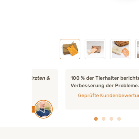
ärzten &
100 % der Tierhalter berichten von einer
Verbesserung der Probleme.
Geprüfte Kundenbewertungen
us
Kunden