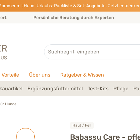
Sommer mit Hund: Urlaubs-Packliste & Set-Angebote. Jetzt entdecken
wert
Persönliche Beratung durch Experten
Suche
Vorteile
Über uns
Ratgeber & Wissen
Kauartikel
Ergänzungsfuttermittel
Test-Kits
Pflege
Pa
für Hunde
Haut / Fell
Babassu Care - pfl