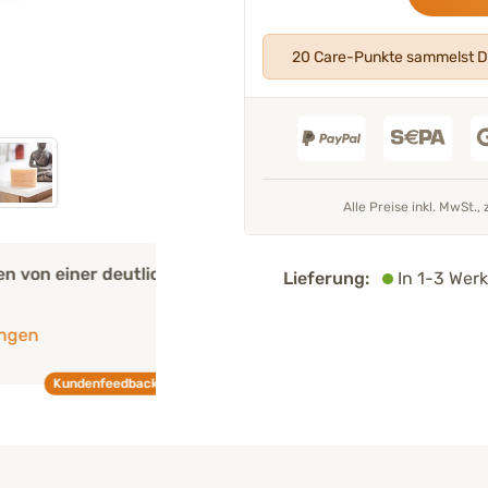
20 Care-Punkte sammelst D
Alle Preise inkl. MwSt., 
 deutlichen
„Babassu-Öl ist bekannt für seine
Lieferung:
In 1-3 Werk
feuchtigkeitsspendenden und haut
Eigenschaften – die Babassu Care Pf
sanft und pflegt zugleich.“
feedback
Mehr über unser Expertenteam