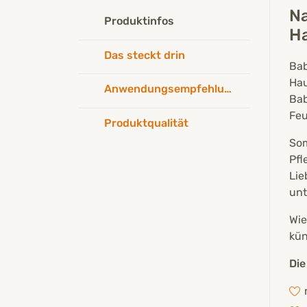
Na
Produktinfos
Ha
Das steckt drin
Bab
Hau
Anwendungsempfehlung
Bab
Feu
Produktqualität
Som
Pfl
Lie
unt
Wie
kün
Die