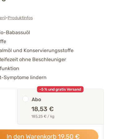
•
en
)
Produktinfos
Bio-Babassuöl
ffe
Palmöl und Konservierungsstoffe
eifezeit ohne Beschleuniger
funktion
ut-Symptome lindern
-5 % und gratis Versand
Abo
18,53 €
185,25 € / kg
In den Warenkorb
19,50
€