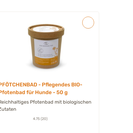
PFÖTCHENBAD - Pflegendes BIO-
PURITER
Pfotenbad für Hunde - 50 g
100 ml
Reichhaltiges Pfotenbad mit biologischen
Leave-in-
Zutaten
Mariendis
4.75 (20)