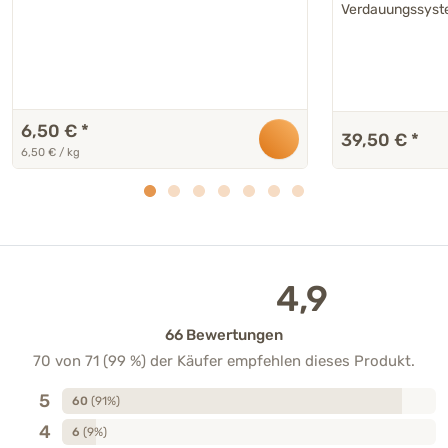
Verdauungssys
6,50 €
*
39,50 €
*
6,50 € / kg
4,9
66 Bewertungen
70 von 71 (99 %) der Käufer empfehlen dieses Produkt.
5
60
(91%)
4
6
(9%)