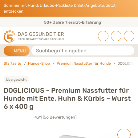
Direkt zu:
INHALT
HAUPTMENÜ
FOOTER
Sommer mit Hund: Urlaubs-Packliste & Set-Angebote. Jetzt
entdecken!
50+ Jahre Tierarzt-Erfahrung
Suche
MENÜ
Startseite
Hunde-Shop
Premium Nassfutter für Hunde
DOGLICIOUS 
Übergewicht
DOGLICIOUS – Premium Nassfutter für
Hunde mit Ente, Huhn & Kürbis – Wurst
6 x 400 g
4,91
(66
Bewertungen
)