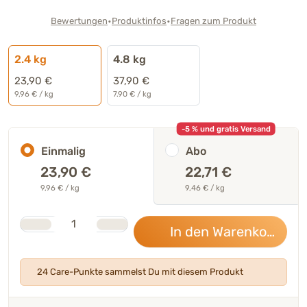
•
•
Bewertungen
Produktinfos
Fragen zum Produkt
2.4 kg
4.8 kg
23,90 €
37,90 €
9,96 € / kg
7.90 € / kg
-5 % und gratis Versand
Einmalig
Abo
23,90
€
22,71 €
9,96 € / kg
9,46 € / kg
Stk.
Anzahl
In den Warenkorb
23,
24 Care-Punkte sammelst Du mit diesem Produkt