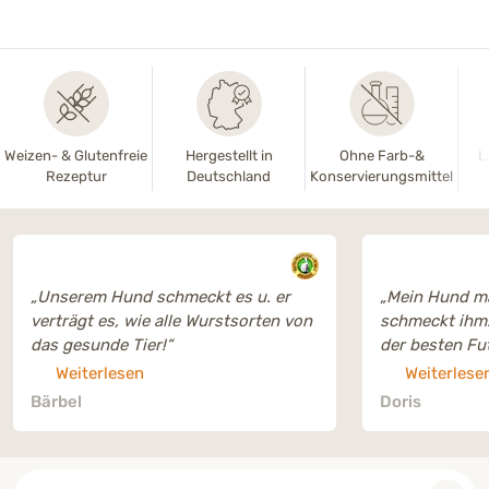
Weizen- & Glutenfreie
Hergestellt in
Ohne Farb-&
L
Rezeptur
Deutschland
Konservierungsmittel
„Unserem Hund schmeckt es u. er
„Mein Hund ma
verträgt es, wie alle Wurstsorten von
schmeckt ihm. Ich finde, es ist ei
das gesunde Tier!“
der besten Futter, die "Das g
anbietet. Es s
Weiterlesen
Weiterlese
wenn man es 
Bärbel
Doris
Besonders hilf
Verpackung (a
gut runtersch