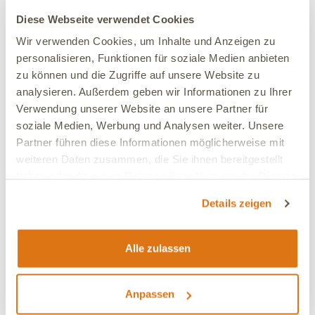
Diese Webseite verwendet Cookies
Verträglichkeit:
Sehr gut
Wir verwenden Cookies, um Inhalte und Anzeigen zu
Ja, ich empfehle dieses Produkt
personalisieren, Funktionen für soziale Medien anbieten
zu können und die Zugriffe auf unsere Website zu
analysieren. Außerdem geben wir Informationen zu Ihrer
01.06.2026
Verwendung unserer Website an unsere Partner für
soziale Medien, Werbung und Analysen weiter. Unsere
Andrea
Verifiziert
Meine beiden Hunde finden das Futter extrem lecker
Partner führen diese Informationen möglicherweise mit
weiteren Daten zusammen, die Sie ihnen bereitgestellt
haben oder die sie im Rahmen Ihrer Nutzung der Dienste
Verträglichkeit:
Sehr gut
gesammelt haben.
Ja, ich empfehle dieses Produkt
Details zeigen
10.05.2026
Alle zulassen
Carola
Verifiziert
Sehr gut bekömmlich und wird sehr gerne gefressen
Anpassen