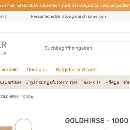
Sommer mit Hund: Urlaubs-Packliste & Set-Angebote. Jetzt entdecken
wert
Persönliche Beratung durch Experten
Suche
Vorteile
Über uns
Ratgeber & Wissen
Kauartikel
Ergänzungsfuttermittel
Test-Kits
Pflege
Pa
GOLDHIRSE - 1000 g
GOLDHIRSE - 1000