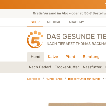
Direkt zu:
INHALT
HAUPTMENÜ
FOOTER
rtenteam
Gratis Versand im Abo – oder ab 50 € Bestell
SHOP
MEDICAL
ACADEMY
Hund
Katze
Pferd
Beratung
Nach Bedarf
Trockenfutter
Nassfutter
Startseite
Hunde-Shop
Trockenfutter für Hunde