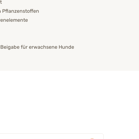
ät
n Pflanzenstoffen
urenelemente
r-Beigabe für erwachsene Hunde