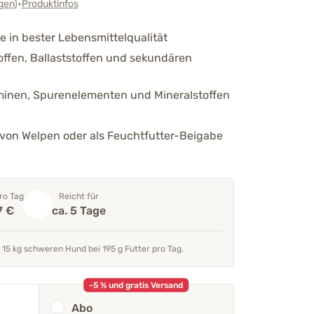
•
gen
)
Produktinfos
e in bester Lebensmittelqualität
offen, Ballaststoffen und sekundären
aminen, Spurenelementen und Mineralstoffen
 von Welpen oder als Feuchtfutter-Beigabe
ro Tag
Reicht für
7 €
ca. 5 Tage
 15 kg schweren Hund bei 195 g Futter pro Tag.
-5 % und gratis Versand
Abo