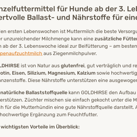
nzelfuttermittel für Hunde ab der 3. L
rtvolle Ballast- und Nährstoffe für ei
den ersten Lebenswochen ist Muttermilch die beste Versorg
r unzureichender Milchmenge kann eine
zusätzliche Fütt
h ab der 3. Lebenswoche ideal zur Beifütterung – am besten
penaufzuchtmilch
aus Ziegenmilchpulver.
LDHIRSE
ist von Natur aus
glutenfrei
, gut verträglich und r
otin, Eisen, Silizium, Magnesium, Kalzium
sowie hochwerti
anzenstoffe. Diese Nährstoffe unterstützen eine ausgewog
natürliche Ballaststoffquelle
kann GOLDHIRSE den Aufbau 
erstützen. Züchter mischen sie einfach gekocht unter die Mil
h für die Mutterhündin eine gute Nährstoffquelle darstellt.
 hochwertige Ergänzung zum Feuchtfutter.
 wichtigsten Vorteile im Überblick: