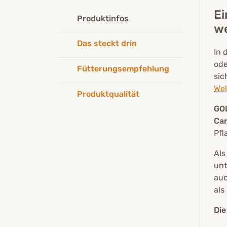
Ei
Produktinfos
we
Das steckt drin
In 
ode
Fütterungsempfehlung
sic
Wel
Produktqualität
GO
Car
Pfl
Als
unt
auc
als
Die