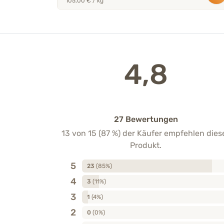
105,00 € / kg
4,8
27 Bewertungen
13 von 15 (87 %) der Käufer empfehlen dies
Produkt.
5
23
(85%)
4
3
(11%)
3
1
(4%)
2
0
(0%)