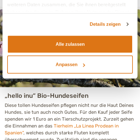
weiteren Daten zusammen, die Sie ihnen bereitgestellt
haben oder die sie im Rahmen Ihrer Nutzung der Dienste
gesammelt haben.
Details zeigen
Alle zulassen
Anpassen
„hello inu“ Bio-Hundeseifen
Diese tollen Hundeseifen pflegen nicht nur die Haut Deines
Hundes, sie tun auch noch Gutes. Für den Kauf jeder Seife
spenden wir 1 Euro an ein Tierschutzprojekt. Zurzeit gehen
die Einnahmen an das
Tierheim „La Linea Prodean in
Spanien“
, welches durch starke Fluten komplett
überschwemmt wurde. Zusätzlich sind die veganen