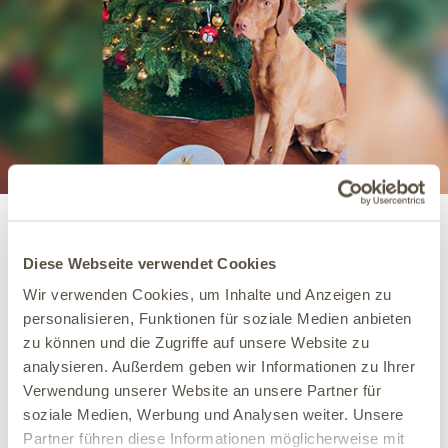
Weihnachtsspende
Zu Weihnachten 2022 konnten wir mit unserer Lebkuchen-
Diese Webseite verwendet Cookies
Challenge 300 Euro an den Verein
„Pfote drauf – Tierhilfe
Wir verwenden Cookies, um Inhalte und Anzeigen zu
e.V.“
spenden. Unsere Kunden haben im Dezember einen
handgebackenen Lebkuchenmann für ihren Hund
personalisieren, Funktionen für soziale Medien anbieten
geschenkt bekommen und konnten diesen mit
zu können und die Zugriffe auf unsere Website zu
hundefreundlichen Zutaten verzieren. Für jedes Foto haben
analysieren. Außerdem geben wir Informationen zu Ihrer
wir 1 Euro an den Tierschutz gespendet. Zusätzlich haben
Verwendung unserer Website an unsere Partner für
wir zum Jahresende 3000 Euro an die Caritas Winterhilfe
soziale Medien, Werbung und Analysen weiter. Unsere
gespendet zur Unterstützung der Menschen in der Ukraine.
Partner führen diese Informationen möglicherweise mit