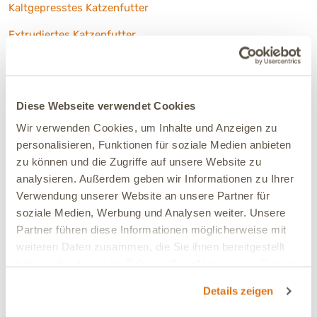
Kaltgepresstes Katzenfutter
Extrudiertes Katzenfutter
Spezielle Ernährungsbedürfnisse:
Getreidefreies Katzentrockenfutter
Diese Webseite verwendet Cookies
Wir verwenden Cookies, um Inhalte und Anzeigen zu
Katzenfutter trocken für Freigänger
personalisieren, Funktionen für soziale Medien anbieten
zu können und die Zugriffe auf unsere Website zu
analysieren. Außerdem geben wir Informationen zu Ihrer
Verwendung unserer Website an unsere Partner für
soziale Medien, Werbung und Analysen weiter. Unsere
Partner führen diese Informationen möglicherweise mit
weiteren Daten zusammen, die Sie ihnen bereitgestellt
haben oder die sie im Rahmen Ihrer Nutzung der Dienste
Brauchst Du Hilfe?
gesammelt haben.
Details zeigen
Bestelle unser Futterprobenpaket mit 5 Futtersorten
Deiner Wahl für nur 12,90 € oder versuche es mit