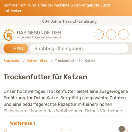
Direkt zu:
INHALT
HAUPTMENÜ
FOOTER
Sommer mit Hund: Urlaubs-Packliste & Set-Angebote. Jetzt
entdecken!
50+ Jahre Tierarzt-Erfahrung
Suche
MENÜ
Startseite
Katzen-Shop
Trockenfutter für Katzen
Trockenfutter für Katzen
Unser hochwertiges Trockenfutter bietet eine ausgewogene
Ernährung für Deine Katze. Sorgfältig ausgewählte Zutaten
und eine bedarfsgerechte Rezeptur mit einem hohen
Fleischanteil können das Wohlbefinden Deines Vierbeiners
unterstützen. Praktisch und lange haltbar, ist es die ideale
Weiterlesen
Wahl für Deine tägliche Fütterung.
ausge
1