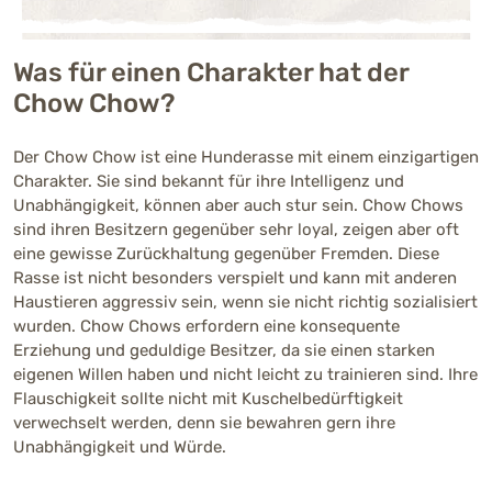
Menschenbezogenhei
Mittelmäßig ausgeprägt (3 vo
t
Was für einen Charakter hat der
Chow Chow?
Aktivität
Schwach ausgeprägt (2 von 5
Der Chow Chow ist eine Hunderasse mit einem einzigartigen
Charakter. Sie sind bekannt für ihre Intelligenz und
Trainierbarkeit
Unabhängigkeit, können aber auch stur sein. Chow Chows
Schwach ausgeprägt (2 von 5
sind ihren Besitzern gegenüber sehr loyal, zeigen aber oft
eine gewisse Zurückhaltung gegenüber Fremden. Diese
Intelligenz
Rasse ist nicht besonders verspielt und kann mit anderen
Stark ausgeprägt (4 von 5)
Haustieren aggressiv sein, wenn sie nicht richtig sozialisiert
Kinderfreundlichkeit
wurden. Chow Chows erfordern eine konsequente
Schwach ausgeprägt (2 von 5
Erziehung und geduldige Besitzer, da sie einen starken
eigenen Willen haben und nicht leicht zu trainieren sind. Ihre
Bellfreudigkeit
Flauschigkeit sollte nicht mit Kuschelbedürftigkeit
Schwach ausgeprägt (2 von 5
verwechselt werden, denn sie bewahren gern ihre
Unabhängigkeit und Würde.
Merkmale