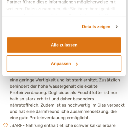
Partner führen diese Informationen möglicherweise mit
neue Futter vorbereitet werden, damit sie sich an die
weiteren Daten zusammen, die Sie ihnen bereitgestellt
Verdauungsart, Rezeptur und Nährstoffdichte gewöhnen
haben oder die sie im Rahmen Ihrer Nutzung der Dienste
kann. Gib Deinem Hund deshalb einige Tage bis Wochen
Zeit für die Futterumstellung. Um den Futterwechsel zu
gesammelt haben.
Details zeigen
erleichtern, kannst Du die Umstellung zusätzlich mit
einer Darmkur begleiten. Sie kann dabei helfen, dass sich
die Enzymausstattung und Darmbakterien schneller an
Alle zulassen
die neue Rezeptur gewöhnen. Reduziere zuerst langsam
die letzte Mahlzeit, bei Erfolg die vorletzte (falls
zutreffend).
Anpassen
„Gesündere Nahrung mit höherer biologischer
Wertigkeit“: Klassisches Nassfutter aus der Dose hat oft
eine geringe Wertigkeit und ist stark erhitzt. Zusätzlich
behindert der hohe Wassergehalt die exakte
Proteinverdauung. Doglicious als Feuchtfutter ist nur
halb so stark erhitzt und daher besonders
nährstoffreich. Zudem ist es hochwertig im Glas verpackt
und hat eine darmfreundliche Zusammensetzung, die
eine gute Proteinverdauung ermöglicht.
„BARF- Nahrung enthält etliche schwer kalkulierbare