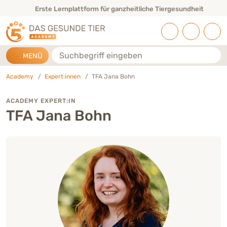
Direkt zu:
INHALT
HAUPTMENÜ
FOOTER
Erste Lernplattform für ganzheitliche Tiergesundheit
Suche
MENÜ
Academy
Expert:innen
TFA Jana Bohn
ACADEMY EXPERT:IN
TFA Jana Bohn