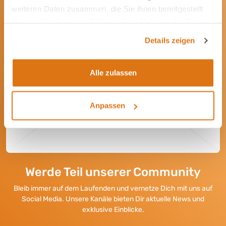
weiteren Daten zusammen, die Sie ihnen bereitgestellt
haben oder die sie im Rahmen Ihrer Nutzung der Dienste
Newsletter
gesammelt haben.
Details zeigen
Wir informieren Dich gerne mit wertvollen Tipps
und Angeboten rund um die Gesundheit Deines
Tieres.
Alle zulassen
Newsletter abonnieren
Anpassen
Werde Teil unserer Community
Bleib immer auf dem Laufenden und vernetze Dich mit uns auf
Social Media. Unsere Kanäle bieten Dir aktuelle News und
exklusive Einblicke.