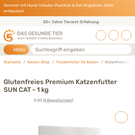
Direkt zu:
INHALT
HAUPTMENÜ
FOOTER
Sommer mit Hund: Urlaubs-Packliste & Set-Angebote. Jetzt
entdecken!
50+ Jahre Tierarzt-Erfahrung
Suche
MENÜ
Startseite
Katzen-Shop
Trockenfutter für Katzen
Glutenfreies Pre
Glutenfreies Premium Katzenfutter
SUN CAT - 1 kg
5,00
(4
Bewertungen
)