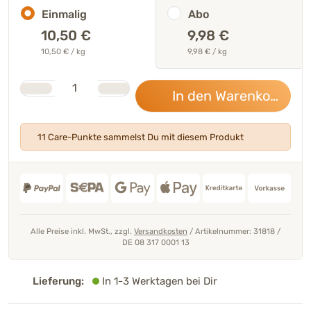
Einmalig
Abo
10,50
€
9,98 €
10,50 € / kg
9,98 € / kg
Stk.
Anzahl
In den Warenkorb
10,
11 Care-Punkte sammelst Du mit diesem Produkt
Alle Preise inkl. MwSt., zzgl.
Versandkosten
/
Artikelnummer: 31818
/
DE 08 317 0001 13
Lieferung:
In 1-3 Werktagen bei Dir