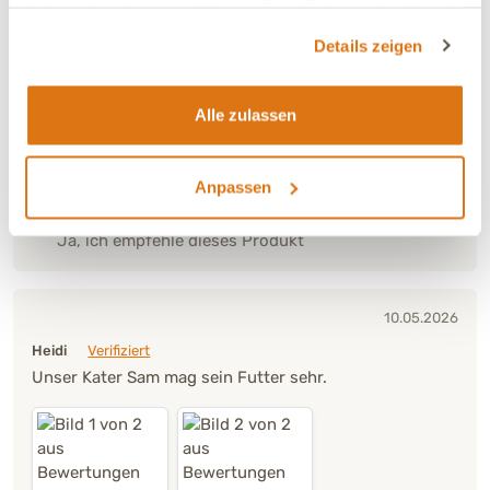
haben oder die sie im Rahmen Ihrer Nutzung der Dienste
gesammelt haben.
Details zeigen
16.06.2026
Alle zulassen
Ingolf
Verifiziert
Bin sehr zufrieden mit den Produkten von 5E
Anpassen
Verträglichkeit:
Sehr gut
Ja, ich empfehle dieses Produkt
10.05.2026
Heidi
Verifiziert
Unser Kater Sam mag sein Futter sehr.