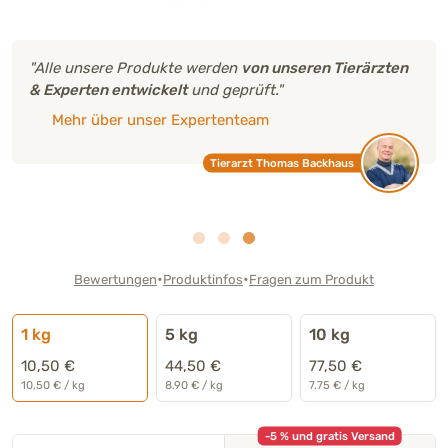
"Alle unsere Produkte werden
von unseren Tierärzten
& Experten entwickelt
und geprüft."
Mehr über unser Expertenteam
Tierarzt Thomas Backhaus
•
•
Bewertungen
Produktinfos
Fragen zum Produkt
1 kg
5 kg
10 kg
10,50 €
44,50 €
77,50 €
10,50 € / kg
8.90 € / kg
7.75 € / kg
-5 % und gratis Versand