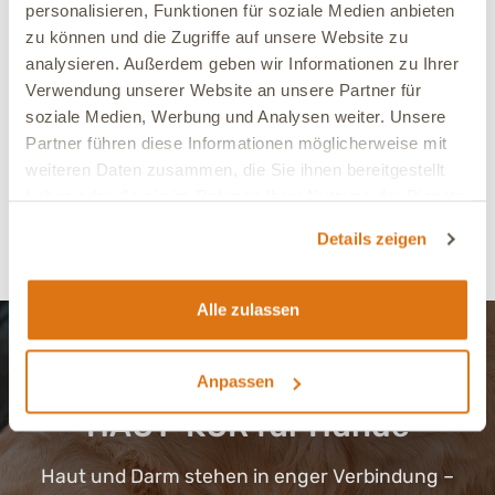
personalisieren, Funktionen für soziale Medien anbieten
SKIN – 10 kg Trockenfutter Hund
zu können und die Zugriffe auf unsere Website zu
Für Hunde zur Unterstützung des Hautstoffwechsels mit
analysieren. Außerdem geben wir Informationen zu Ihrer
Monoprotein Kaninchen & Kartoffel
Verwendung unserer Website an unsere Partner für
4.81 (267)
soziale Medien, Werbung und Analysen weiter. Unsere
Partner führen diese Informationen möglicherweise mit
75,50 €
*
weiteren Daten zusammen, die Sie ihnen bereitgestellt
7,55 € / kg
haben oder die sie im Rahmen Ihrer Nutzung der Dienste
gesammelt haben.
Details zeigen
Alle zulassen
Anpassen
HAUT-KUR für Hunde
Haut und Darm stehen in enger Verbindung –