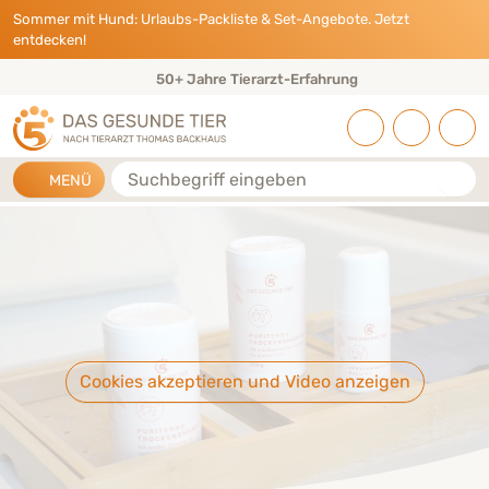
Direkt zu:
INHALT
HAUPTMENÜ
FOOTER
Sommer mit Hund: Urlaubs-Packliste & Set-Angebote. Jetzt
entdecken!
Eigene Tierarztpraxis & Expertenteam
Suche
MENÜ
Cookies akzeptieren und Video anzeigen