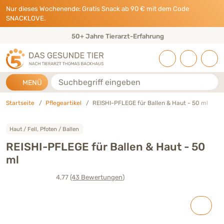
Direkt zu:
INHALT
HAUPTMENÜ
FOOTER
Nur dieses Wochenende: Gratis Snack ab 90 € mit dem Code
SNACKLOVE.
50+ Jahre Tierarzt-Erfahrung
Suche
MENÜ
Startseite
Pflegeartikel
REISHI-PFLEGE für Ballen & Haut - 50 ml
Haut / Fell, Pfoten / Ballen
REISHI-PFLEGE für Ballen & Haut - 50
ml
4,77
(43
Bewertungen
)