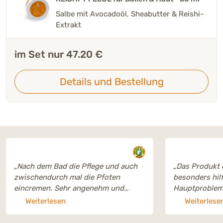
Salbe mit Avocadoöl, Sheabutter & Reishi-
Extrakt
im Set nur 47.20 €
Details und Bestellung
„Nach dem Bad die Pflege und auch
„Das Produkt e
zwischendurch mal die Pfoten
besonders hilf
eincremen. Sehr angenehm und
Hauptprobleme
reichhaltig auch an der Menschen
werden damit 
Weiterlesen
Weiterlese
Hand. Absolute Empfehlung “
eingerieben, 
eine Anwendu