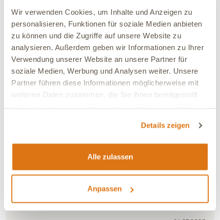
Wir verwenden Cookies, um Inhalte und Anzeigen zu
personalisieren, Funktionen für soziale Medien anbieten
05.01.2026
zu können und die Zugriffe auf unsere Website zu
Sabine
Verifiziert
analysieren. Außerdem geben wir Informationen zu Ihrer
Die Salbe/Creme lässt sich gut auf den Ballen verteilen
Verwendung unserer Website an unsere Partner für
und macht sie geschmeidig, vor allem die Risse. Sie
soziale Medien, Werbung und Analysen weiter. Unsere
riecht auch angenehm dezent.
Partner führen diese Informationen möglicherweise mit
weiteren Daten zusammen, die Sie ihnen bereitgestellt
Verbesserung:
Leichte Verbesserung
haben oder die sie im Rahmen Ihrer Nutzung der Dienste
Ja, ich empfehle dieses Produkt
gesammelt haben.
Details zeigen
21.08.2025
Alle zulassen
Nach dem Bad die Pflege und auch zwischendurch mal
die Pfoten eincremen. Sehr angenehm und reichhaltig
auch an der Menschen Hand. Absolute Empfehlung
Anpassen