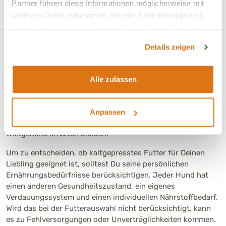
Partner führen diese Informationen möglicherweise mit
Bei Hitze oder längeren Spaziergängen sollte Dein Hund mehr trinken.
weiteren Daten zusammen, die Sie ihnen bereitgestellt
Nimm also immer ausreichend Wasser mit.
haben oder die sie im Rahmen Ihrer Nutzung der Dienste
gesammelt haben.
Details zeigen
Kaltgepresstes Hundefutter im Test:
Alle zulassen
Welches ist für meinen Hund geeignet?
Hochwertiges kaltgepresstes Futter wird nur bei geringer
Anpassen
Hitze hergestellt, sodass wertvolle Nährstoffe und Vitamine
weitgehend erhalten bleiben.
Um zu entscheiden, ob kaltgepresstes Futter für Deinen
Liebling geeignet ist, solltest Du seine persönlichen
Ernährungsbedürfnisse berücksichtigen. Jeder Hund hat
einen anderen Gesundheitszustand, ein eigenes
Verdauungssystem und einen individuellen Nährstoffbedarf.
Wird das bei der Futterauswahl nicht berücksichtigt, kann
es zu Fehlversorgungen oder Unverträglichkeiten kommen.