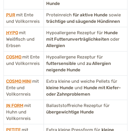
Hunde
PUR
mit Ente
Proteinreich
für aktive Hunde
sowie
und Vollkornreis
trächtige und säugende Hündinnen
HYPO
mit
Hypoallergene Rezeptur für
Hunde
Weißfisch und
mit Futterunverträglichkeiten
oder
Erbsen
Allergien
COSMO
mit Ente
Hypoallergene Rezeptur für
und Vollkornreis
futtersensible
und
zu Allergien
neigende Hunde
COSMO MINI
mit
Extra kleine und weiche Pellets für
Ente und
kleine Hunde
und
Hunde mit Kiefer-
Vollkornreis
oder Zahnproblemen
IN FORM
mit
Ballaststoffreiche Rezeptur für
Huhn und
übergewichtige Hunde
Vollkornreis
PETITE
mit
Extra kleine Pressform für
kleine