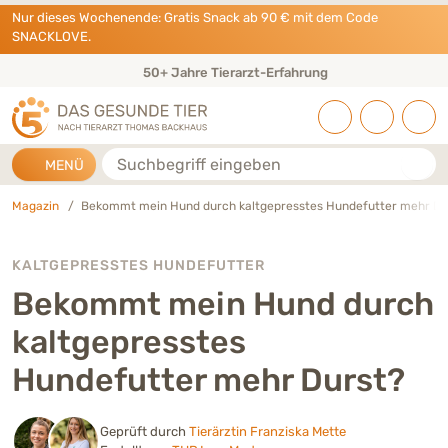
Direkt zu:
INHALT
HAUPTMENÜ
FOOTER
Nur dieses Wochenende: Gratis Snack ab 90 € mit dem Code
SNACKLOVE.
Eigene Tierarztpraxis & Expertenteam
Suche
MENÜ
Magazin
Bekommt mein Hund durch kaltgepresstes Hundefutter mehr Du
KALTGEPRESSTES HUNDEFUTTER
Bekommt mein Hund durch
kaltgepresstes
Hundefutter mehr Durst?
Geprüft durch
Tierärztin Franziska Mette