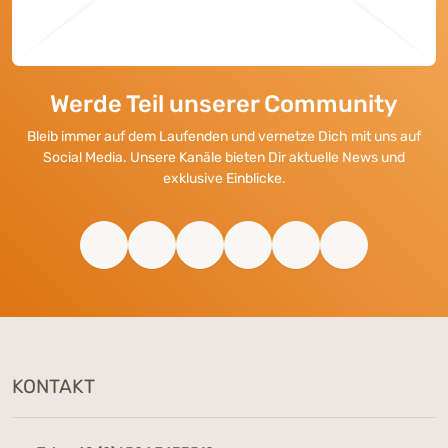
Darmflora beim Hund aufbauen:
Cush
Wann sinnvoll? Was hilft wirklich?
Symp
Werde Teil unserer Community
Bleib immer auf dem Laufenden und vernetze Dich mit uns auf
Social Media. Unsere Kanäle bieten Dir aktuelle News und
exklusive Einblicke.
KONTAKT