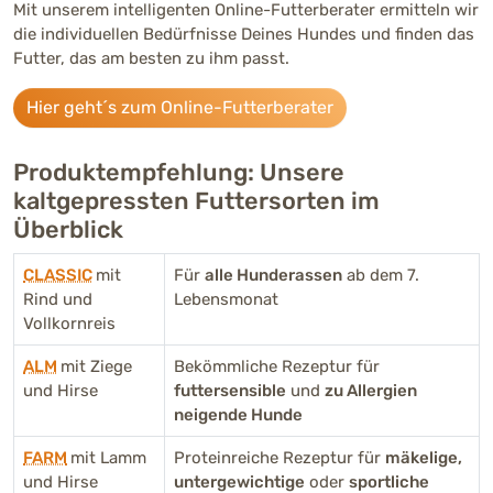
Mit unserem intelligenten Online-Futterberater ermitteln wir
die individuellen Bedürfnisse Deines Hundes und finden das
Futter, das am besten zu ihm passt.
Hier geht´s zum Online-Futterberater
Produktempfehlung: Unsere
kaltgepressten Futtersorten im
Überblick
CLASSIC
mit
Für
alle Hunderassen
ab dem 7.
Rind und
Lebensmonat
Vollkornreis
ALM
mit Ziege
Bekömmliche Rezeptur für
und Hirse
futtersensible
und
zu Allergien
neigende Hunde
FARM
mit Lamm
Proteinreiche Rezeptur für
mäkelige,
und Hirse
untergewichtige
oder
sportliche