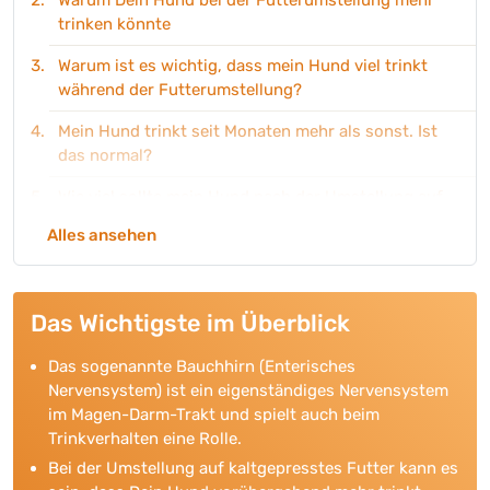
Warum Dein Hund bei der Futterumstellung mehr
trinken könnte
Warum ist es wichtig, dass mein Hund viel trinkt
während der Futterumstellung?
Mein Hund trinkt seit Monaten mehr als sonst. Ist
das normal?
Wie viel sollte mein Hund nach der Umstellung auf
kaltgepresstes Hundefutter trinken?
Alles ansehen
Kaltgepresstes Hundefutter im Test: Welches ist für
meinen Hund geeignet?
Das Wichtigste im Überblick
Produktempfehlung: Unsere kaltgepressten
Futtersorten im Überblick
Das sogenannte Bauchhirn (Enterisches
Nervensystem) ist ein eigenständiges Nervensystem
Weitere Ratgeber zu kaltgepresstem Hundefutter
im Magen-Darm-Trakt und spielt auch beim
Trinkverhalten eine Rolle.
Bei der Umstellung auf kaltgepresstes Futter kann es