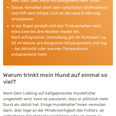
sein, dass Dein Hund vorübergehend mehr trinkt.
Dieses Verhalten dient dem natürlichen Stoffwechsel
und hilft dem Körper, sich an die neue Ernährung
anzupassen.
In der Regel pendelt sich das Trinkverhalten nach
etwa zwei bis drei Wochen wieder ein.
Nach erfolgreicher Umstellung gilt als Richtwert: ca.
60 ml Wasser pro Kilogramm Körpergewicht und Tag
– bei Aktivität oder warmen Temperaturen
entsprechend mehr.
Warum trinkt mein Hund auf einmal so
viel?
Wenn Dein Liebling auf kaltgepresstes Hundefutter
umgestellt wird, kann es passieren, dass er plötzlich mehr
Durst als üblich hat. Einige Hundehalter*innen vermuten
dann, dies liege an der Minderwertigkeit des Futters, an
enthaltenen Geschmacksverstärkern oder an einem zu