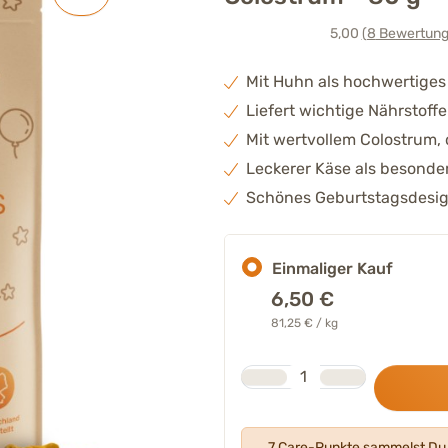
5,00
(8
Bewertung
Mit Huhn als hochwertige
Liefert wichtige Nährstoff
Mit wertvollem Colostrum, 
Leckerer Käse als besond
Schönes Geburtstagsdesi
Einmaliger Kauf
6,50
€
81,25 € / kg
Stk.
Anzahl
7 Care-Punkte sammelst Du 