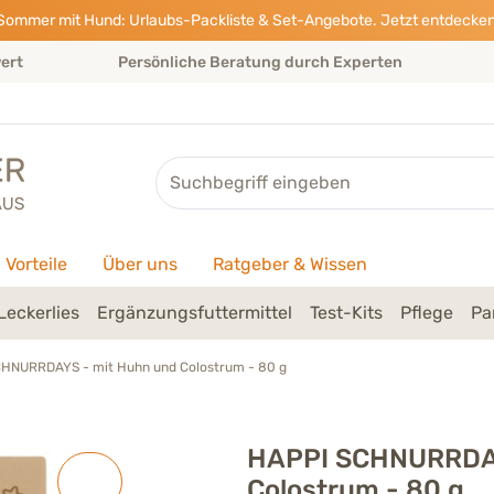
Sommer mit Hund: Urlaubs-Packliste & Set-Angebote. Jetzt entdecken
wert
Persönliche Beratung durch Experten
Suche
Vorteile
Über uns
Ratgeber & Wissen
Leckerlies
Ergänzungsfuttermittel
Test-Kits
Pflege
Pa
HNURRDAYS - mit Huhn und Colostrum - 80 g
HAPPI SCHNURRDAY
Colostrum - 80 g