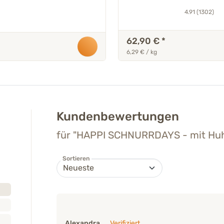
Vollkornreis
4.91 (1302)
62,90 €
*
6,29 € / kg
Kundenbewertungen
für "HAPPI SCHNURRDAYS - mit Huh
Sortieren