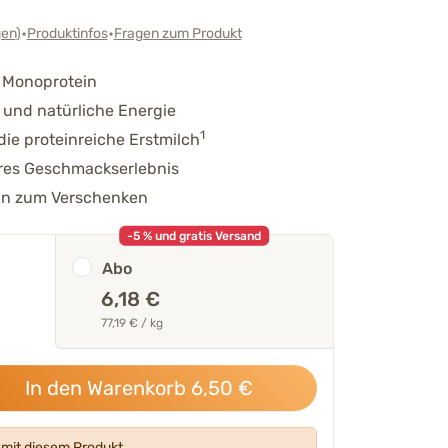
•
•
en
)
Produktinfos
Fragen zum Produkt
s Monoprotein
e und natürliche Energie
1
die proteinreiche Erstmilch
eres Geschmackserlebnis
gn zum Verschenken
-5 % und gratis Versand
Abo
6,18 €
77,19 € / kg
In den Warenkorb
6,50
€
mit diesem Produkt