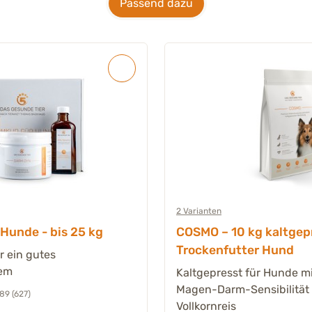
Passend dazu
2 Varianten
Hunde - bis 25 kg
COSMO – 10 kg kaltgep
Trockenfutter Hund
r ein gutes
em
Kaltgepresst für Hunde mi
Magen-Darm-Sensibilität 
89 (627)