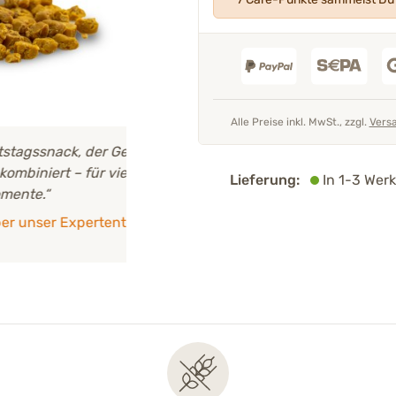
Alle Preise inkl. MwSt., zzgl.
Vers
d wertvolle
"Alle unsere Produkte werden
von un
e
Experten entwickelt
und geprüft."
Lieferung:
In 1-3 Werk
Mehr über unser Expertenteam
Tierarzt 
im Krapp