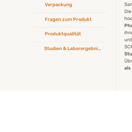
Es 
Sam
Verpackung
Di
hoc
Fragen zum Produkt
Ph
ihr
Produktqualität
unt
SC
Studien & Laborergebnisse
Stu
Übr
als