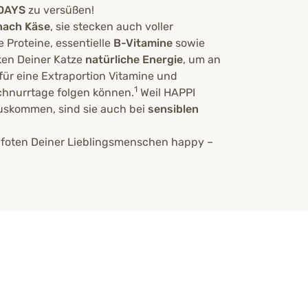
eiten also, den Geburtstag Deiner
DAYS
zu versüßen!
 nach Käse
, sie stecken auch voller
e Proteine, essentielle
B-Vitamine
sowie
ken Deiner Katze
natürliche Energie
, um an
für eine Extraportion Vitamine und
1
Schnurrtage folgen können.
Weil HAPPI
uskommen, sind sie auch bei
sensiblen
foten Deiner Lieblingsmenschen happy –