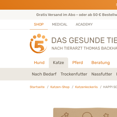
Direkt zu:
INHALT
HAUPTMENÜ
FOOTER
rtenteam
Gratis Versand im Abo – oder ab 50 € Bestell
SHOP
MEDICAL
ACADEMY
Hund
Katze
Pferd
Beratung
Nach Bedarf
Trockenfutter
Nassfutter
Startseite
Katzen-Shop
Katzenleckerlis
HAPPI SC