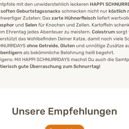
heißt ja immer, Katzen haben sieben Leben. Genug Gelegenh
tpfote mit den unwiderstehlich leckeren
HAPPI SCHNURR
e
soften Geburtstagssnacks
schmecken nicht nur
köstlich
hwertiger Zutaten: Das
zarte Hühnerfleisch
liefert wertvoll
osphor
und
Selen
für Knochen und Zellen. Kartoffeln schen
em Ehrentag jedes Abenteuer zu meistern.
Colostrum
sorgt 
erstützt das Wohlbefinden Deiner Katze, damit noch viele 
HNURRDAYS
ohne Getreide, Gluten
und unnötige Zusätze a
bentigern
als bekömmliche Belohnung heiß begehrt.
igens: Mit HAPPI SCHNURRDAYS machst Du auch die Samtp
 tierisch gute Überraschung zum Schnurrtag!
Unsere Empfehlungen