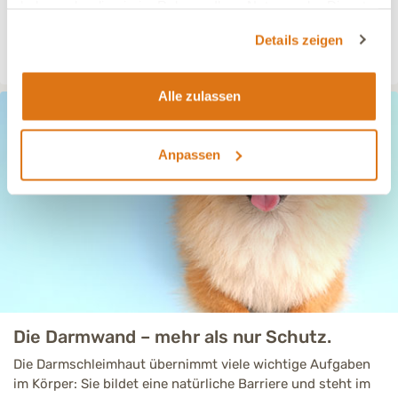
haben oder die sie im Rahmen Ihrer Nutzung der Dienste
die Darmtätigkeit anregen und damit eine regelmäßige
gesammelt haben.
Passage der Nahrung unterstützen. So bleibt der Darm in
Details zeigen
Bewegung – ganz ohne Muskelkater.
Alle zulassen
Anpassen
Die Darmwand – mehr als nur Schutz.
Die Darmschleimhaut übernimmt viele wichtige Aufgaben
im Körper: Sie bildet eine natürliche Barriere und steht im