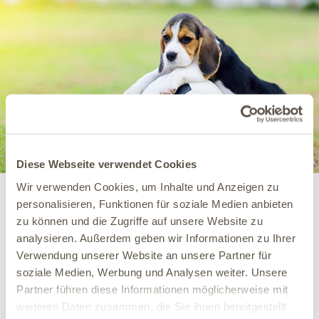
Diese Webseite verwendet Cookies
Wir verwenden Cookies, um Inhalte und Anzeigen zu
Alles stabil? Warum die Darmwand
personalisieren, Funktionen für soziale Medien anbieten
Bewegung braucht.
zu können und die Zugriffe auf unsere Website zu
Die Darmwand ist täglich gefordert: Sie muss Nährstoffe
analysieren. Außerdem geben wir Informationen zu Ihrer
durchlassen und gleichzeitig unerwünschte Stoffe draußen
Verwendung unserer Website an unsere Partner für
halten. Eine ausgewogene, faserreiche Ernährung kann
soziale Medien, Werbung und Analysen weiter. Unsere
dazu beitragen, die natürliche Beweglichkeit und Funktion
Partner führen diese Informationen möglicherweise mit
der Darmwand zu erhalten.Unverdauliche Rohfasern – wie
weiteren Daten zusammen, die Sie ihnen bereitgestellt
sie in vielen pflanzlichen Zutaten enthalten sind – können