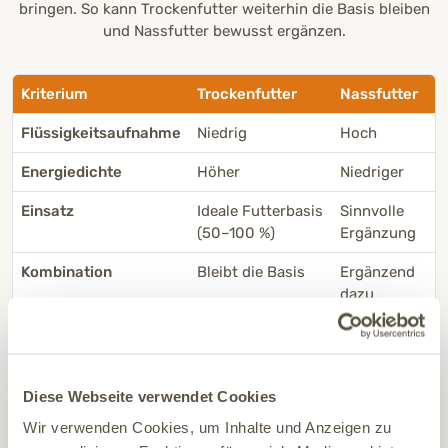
bringen. So kann Trockenfutter weiterhin die Basis bleiben
und Nassfutter bewusst ergänzen.
Kriterium
Trockenfutter
Nassfutter
Flüssigkeitsaufnahme
Niedrig
Hoch
Energiedichte
Höher
Niedriger
Einsatz
Ideale Futterbasis
Sinnvolle
(50–100 %)
Ergänzung
Kombination
Bleibt die Basis
Ergänzend
dazu
Das beste Nassfutter ist das, das zu Deinem Hund oder
Katze passt. Wenn Du Trockenfutter und Nassfutter
Diese Webseite verwendet Cookies
kombinierst, achte auf die Gesamtfuttermenge und die
Wir verwenden Cookies, um Inhalte und Anzeigen zu
passende Proteinquelle.