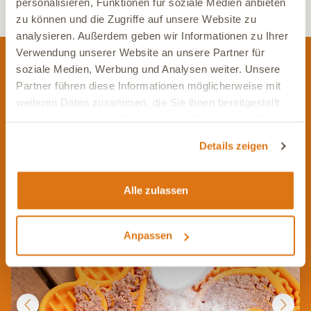
personalisieren, Funktionen für soziale Medien anbieten
zu können und die Zugriffe auf unsere Website zu
analysieren. Außerdem geben wir Informationen zu Ihrer
Verwendung unserer Website an unsere Partner für
soziale Medien, Werbung und Analysen weiter. Unsere
Dein Geschenk für mehr Freude
Partner führen diese Informationen möglicherweise mit
weiteren Daten zusammen, die Sie ihnen bereitgestellt
im Napf
haben oder die sie im Rahmen Ihrer Nutzung der Dienste
Teste unser Nassfutter und erhalte zu Deiner ersten
gesammelt haben.
Details zeigen
Bestellung eine gratis Schleckmatte im liebevoll gestalteten
Design dazu. Gilt nur solange der Vorrat reicht. Nur einmal
pro Kundin oder Kunde einlösbar und ausschließlich bei
Alle zulassen
Erstbestellungen gültig.
Anpassen