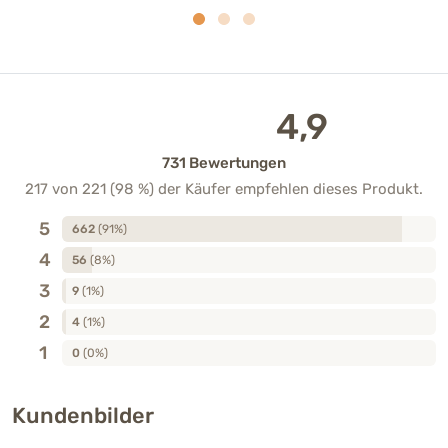
4,9
731 Bewertungen
217 von 221 (98 %) der Käufer empfehlen dieses Produkt.
5
662
(91%)
4
56
(8%)
3
9
(1%)
2
4
(1%)
1
0
(0%)
Kundenbilder