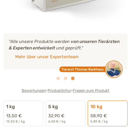
"Alle unsere Produkte werden
von unseren Tierärzten
& Experten entwickelt
und geprüft."
Mehr über unser Expertenteam
Tierarzt Thomas Backhaus
•
•
Bewertungen
Produktinfos
Fragen zum Produkt
1 kg
5 kg
10 kg
13,50 €
32,90 €
58,90 €
13.50 € / kg
6.58 € / kg
5,89 € / kg