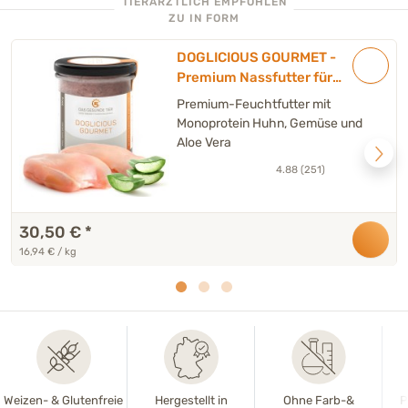
TIERÄRZTLICH EMPFOHLEN
ZU IN FORM
DOGLICIOUS GOURMET -
Premium Nassfutter für
Hunde mit Huhn & Aloe Vera
Premium-Feuchtfutter mit
- 6 x 300 g
Monoprotein Huhn, Gemüse und
Aloe Vera
4.88 (251)
30,50 €
*
16,94 € / kg
Weizen- & Glutenfreie
Hergestellt in
Ohne Farb-&
P