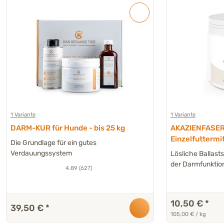
1 Variante
1 Variante
DARM-KUR für Hunde - bis 25 kg
AKAZIENFASER 
Einzelfuttermi
Die Grundlage für ein gutes
Katzen
Verdauungssystem
Lösliche Ballast
der Darmfunktio
4.89 (627)
10,50 €
*
39,50 €
*
105,00 € / kg