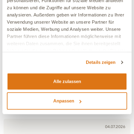
personalisieren, Funktionen für soziale Medien anbieten
zu können und die Zugriffe auf unsere Website zu
analysieren. Außerdem geben wir Informationen zu Ihrer
Verwendung unserer Website an unsere Partner für
soziale Medien, Werbung und Analysen weiter. Unsere
Partner führen diese Informationen möglicherweise mit
Verträglichkeit:
Sehr gut
weiteren Daten zusammen, die Sie ihnen bereitgestellt
Ja, ich empfehle dieses Produkt
haben oder die sie im Rahmen Ihrer Nutzung der Dienste
gesammelt haben.
Details zeigen
06.07.2026
Jean
Verifiziert
Alle zulassen
👍💝🐾
Verträglichkeit:
Sehr gut
Anpassen
Ja, ich empfehle dieses Produkt
04.07.2026