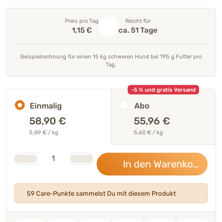
Preis pro Tag
Reicht für
1,15 €
ca. 51 Tage
Beispielrechnung für einen 15 kg schweren Hund bei 195 g Futter pro
Tag.
-5 % und gratis Versand
Einmalig
Abo
58,90
€
55,96 €
5,89 € / kg
5,60 € / kg
Stk.
Anzahl
In den Warenkorb
58,
59 Care-Punkte sammelst Du mit diesem Produkt