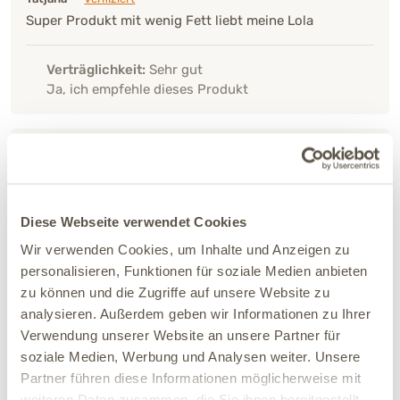
Super Produkt mit wenig Fett liebt meine Lola
Verträglichkeit:
Sehr gut
Ja, ich empfehle dieses Produkt
22.06.2026
Gabriele
Verifiziert
Bin sehr zufrieden
Diese Webseite verwendet Cookies
Wir verwenden Cookies, um Inhalte und Anzeigen zu
Verträglichkeit:
Sehr gut
Ja, ich empfehle dieses Produkt
personalisieren, Funktionen für soziale Medien anbieten
zu können und die Zugriffe auf unsere Website zu
analysieren. Außerdem geben wir Informationen zu Ihrer
30.05.2026
Verwendung unserer Website an unsere Partner für
soziale Medien, Werbung und Analysen weiter. Unsere
Michaela
Verifiziert
Partner führen diese Informationen möglicherweise mit
Unser Hund liebt den Snack.
weiteren Daten zusammen, die Sie ihnen bereitgestellt