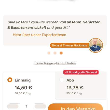
"Alle unsere Produkte werden
von unseren Tierärzten
& Experten entwickelt
und geprüft."
Mehr über unser Expertenteam
Tierarzt Thomas Backhaus
•
Bewertungen
Produktinfos
-5 % und gratis Versand
Einmalig
Abo
14,50
€
13,78 €
58,00 € / kg
55,10 € / kg
Stk.
Anzahl
In den Warenkorb
14,