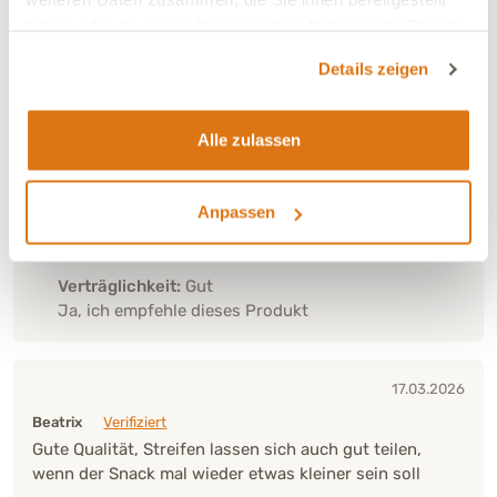
haben oder die sie im Rahmen Ihrer Nutzung der Dienste
Verträglichkeit:
Sehr gut
gesammelt haben.
Ja, ich empfehle dieses Produkt
Details zeigen
Alle zulassen
09.05.2026
Clemens
Verifiziert
Top Produkt, wenig Fett, aber sehr schmackhaft für
Anpassen
den Hund
Verträglichkeit:
Gut
Ja, ich empfehle dieses Produkt
17.03.2026
Beatrix
Verifiziert
Gute Qualität, Streifen lassen sich auch gut teilen,
wenn der Snack mal wieder etwas kleiner sein soll