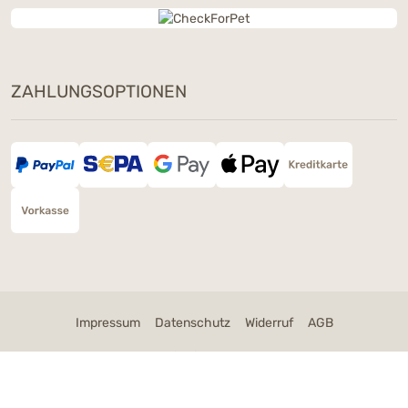
ZAHLUNGSOPTIONEN
Dieses Wochenende: Ein Snack
Deiner Wahl geschenkt
Bestelle am 8. & 9. August ab 90 € mit dem
Code
SNACKLOVE
und wähle im Warenkorb
Deinen Gratis-Snack – nur solange der Vorrat
reicht.
Code kopieren
Schließen
Impressum
Datenschutz
Widerruf
AGB
Cookie Einstellungen