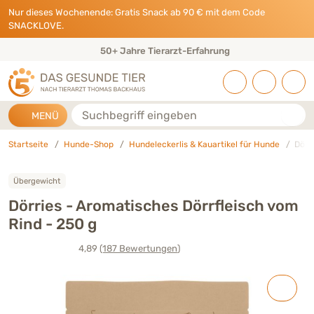
Direkt zu:
INHALT
HAUPTMENÜ
FOOTER
Nur dieses Wochenende: Gratis Snack ab 90 € mit dem Code
SNACKLOVE.
50+ Jahre Tierarzt-Erfahrung
Suche
MENÜ
Startseite
Hunde-Shop
Hundeleckerlis & Kauartikel für Hunde
Dörr
Übergewicht
Dörries - Aromatisches Dörrfleisch vom
Rind - 250 g
4,89
(187
Bewertungen
)