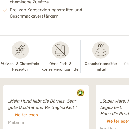
chemische Zusätze
Frei von Konservierungsstoffen und
Geschmacksverstärkern
Weizen- & Glutenfreie
Ohne Farb-&
Geruchsintensität:
Oh
Rezeptur
Konservierungsmittel
mittel
„Mein Hund liebt die Dörries. Sehr
„Super Ware. 
gute Qualität und Verträglichkeit “
begeistert.
Habe die Pro
Weiterlesen
weiterempfohl
Weiterlese
Melanie
Martina