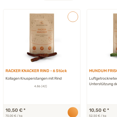
RACKER KNACKER RIND - 6 Stück
MUNDUM FRISC
Kollagen Knusperstangen mit Rind
Luftgetrockneter
Unterstützung d
4.86 (42)
10,50 €
*
10,50 €
*
70,00 € / kg
52,50 € / kg