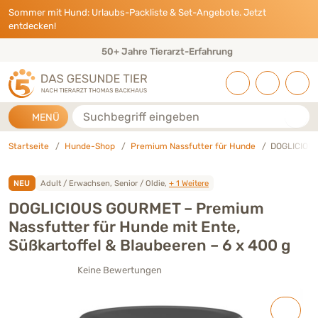
Direkt zu:
INHALT
HAUPTMENÜ
FOOTER
Sommer mit Hund: Urlaubs-Packliste & Set-Angebote. Jetzt
entdecken!
50+ Jahre Tierarzt-Erfahrung
Suche
MENÜ
Startseite
Hunde-Shop
Premium Nassfutter für Hunde
DOGLICIOUS
NEU
Adult / Erwachsen, Senior / Oldie,
+ 1 Weitere
DOGLICIOUS GOURMET – Premium
Nassfutter für Hunde mit Ente,
Süßkartoffel & Blaubeeren – 6 x 400 g
Keine Bewertungen