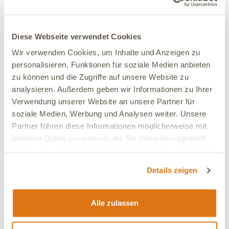
Keine Bewertungen
Diese Webseite verwendet Cookies
5
0
Wir verwenden Cookies, um Inhalte und Anzeigen zu
4
0
personalisieren, Funktionen für soziale Medien anbieten
zu können und die Zugriffe auf unsere Website zu
3
0
analysieren. Außerdem geben wir Informationen zu Ihrer
2
0
Verwendung unserer Website an unsere Partner für
1
0
soziale Medien, Werbung und Analysen weiter. Unsere
Partner führen diese Informationen möglicherweise mit
weiteren Daten zusammen, die Sie ihnen bereitgestellt
Kundenbewertungen
haben oder die sie im Rahmen Ihrer Nutzung der Dienste
für "DOGLICIOUS GOURMET – Premium
gesammelt haben.
Details zeigen
Nassfutter für Hunde mit Ente, Süßkartoffel
& Blaubeeren"
Alle zulassen
Jetzt kaufen und als erster bewerten. Wenn Du Fragen zu
unserem Produkt hast nimm gerne
Kontakt
zu uns auf.