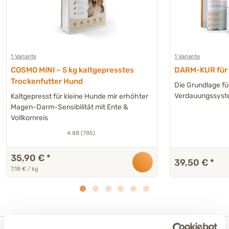
1 Variante
1 Variante
COSMO MINI – 5 kg kaltgepresstes
DARM-KUR für H
Trockenfutter Hund
Die Grundlage fü
Verdauungssys
Kaltgepresst für kleine Hunde mir erhöhter
Magen-Darm-Sensibilität mit Ente &
Vollkornreis
4.88 (785)
35,90 €
*
39,50 €
*
7,18 € / kg