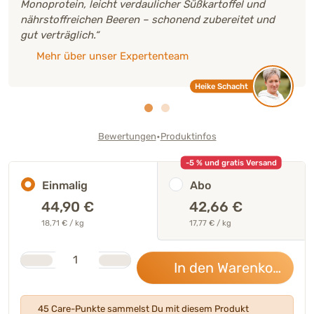
Monoprotein, leicht verdaulicher Süßkartoffel und
nährstoffreichen Beeren – schonend zubereitet und
gut verträglich.“
Mehr über unser Expertenteam
Heike Schacht
•
Bewertungen
Produktinfos
-5 % und gratis Versand
Einmalig
Abo
44,90
€
42,66 €
18,71 € / kg
17,77 € / kg
Stk.
Anzahl
In den Warenkorb
44,
45 Care-Punkte sammelst Du mit diesem Produkt